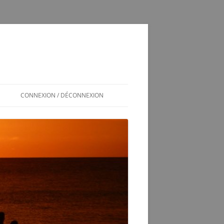
CONNEXION / DÉCONNEXION
INSCRIPTION / CONNEXION
350SL / LOG
T
350 SL LES SOUCIS D’UNE
ADOPTION MAL GÉRÉE
VÉRINS DE COFFRE 350SL
SCHÉMA ÉLECTRIQUE 2CV6 PAST
1981