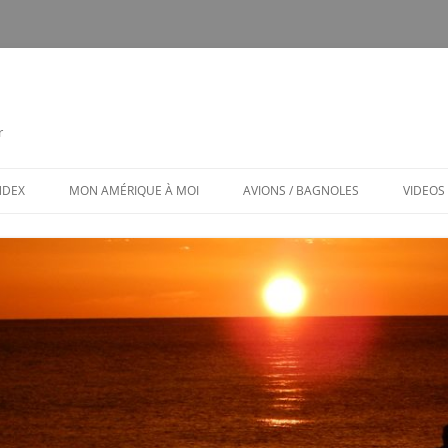
r
INDEX
MON AMÉRIQUE À MOI
AVIONS / BAGNOLES
VIDEOS
CALENDRIER
CE FUT MON CTLS
MON AMÉRIQUE À MOI / MENU
AVIONS ET BAGNOLES (MENU)
LES PUBS TOXIQUES
ARCHITECTURE BIZARRE ET TOU
VENANT