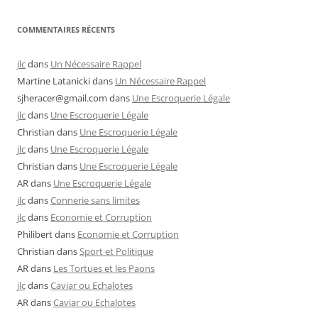
COMMENTAIRES RÉCENTS
jlc
dans
Un Nécessaire Rappel
Martine Latanicki
dans
Un Nécessaire Rappel
sjheracer@gmail.com
dans
Une Escroquerie Légale
jlc
dans
Une Escroquerie Légale
Christian
dans
Une Escroquerie Légale
jlc
dans
Une Escroquerie Légale
Christian
dans
Une Escroquerie Légale
AR
dans
Une Escroquerie Légale
jlc
dans
Connerie sans limites
jlc
dans
Economie et Corruption
Philibert
dans
Economie et Corruption
Christian
dans
Sport et Politique
AR
dans
Les Tortues et les Paons
jlc
dans
Caviar ou Echalotes
AR
dans
Caviar ou Echalotes