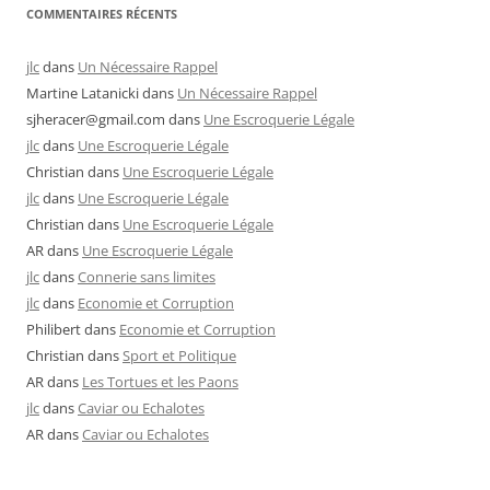
COMMENTAIRES RÉCENTS
jlc
dans
Un Nécessaire Rappel
Martine Latanicki
dans
Un Nécessaire Rappel
sjheracer@gmail.com
dans
Une Escroquerie Légale
jlc
dans
Une Escroquerie Légale
Christian
dans
Une Escroquerie Légale
jlc
dans
Une Escroquerie Légale
Christian
dans
Une Escroquerie Légale
AR
dans
Une Escroquerie Légale
jlc
dans
Connerie sans limites
jlc
dans
Economie et Corruption
Philibert
dans
Economie et Corruption
Christian
dans
Sport et Politique
AR
dans
Les Tortues et les Paons
jlc
dans
Caviar ou Echalotes
AR
dans
Caviar ou Echalotes