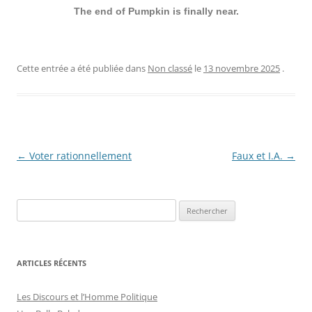
The end of Pumpkin is finally near.
Cette entrée a été publiée dans
Non classé
le
13 novembre 2025
.
Navigation
←
Voter rationnellement
Faux et I.A.
→
des
articles
ARTICLES RÉCENTS
Les Discours et l’Homme Politique