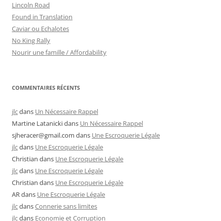
Lincoln Road
Found in Translation
Caviar ou Echalotes
No King Rally
Nourir une famille / Affordability
COMMENTAIRES RÉCENTS
jlc
dans
Un Nécessaire Rappel
Martine Latanicki
dans
Un Nécessaire Rappel
sjheracer@gmail.com
dans
Une Escroquerie Légale
jlc
dans
Une Escroquerie Légale
Christian
dans
Une Escroquerie Légale
jlc
dans
Une Escroquerie Légale
Christian
dans
Une Escroquerie Légale
AR
dans
Une Escroquerie Légale
jlc
dans
Connerie sans limites
jlc
dans
Economie et Corruption