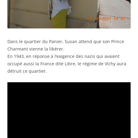
Dans le quartier du Panier, Susan attend que son Prince
Charmant vienne la libérer.
En 1943, en réponse à l’exigence des nazis qui avaient
occupé aussi la France dite Libre, le régime de Vichy aura
détruit ce quartier.