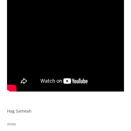
Hag Sameah
202(0)