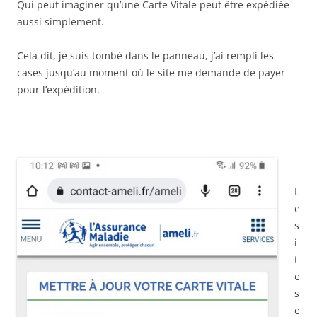
Qui peut imaginer qu’une Carte Vitale peut être expédiée
aussi simplement.
Cela dit, je suis tombé dans le panneau, j’ai rempli les
cases jusqu’au moment où le site me demande de payer
pour l’expédition.
L
e
s
i
t
e
s
e