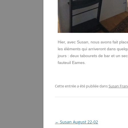
Hier, avec Susan, nous avons fait plac
les éléments qui arriveront dans quelq
jours : deux tabourets de bar et un se
fauteuil Eames.
Cette entrée a été publiée dans
Susan Fran
Navigation
←
Susan August 22-02