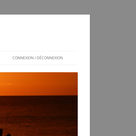
CONNEXION / DÉCONNEXION
INSCRIPTION / CONNEXION
350SL / LOG
T
350 SL LES SOUCIS D’UNE
ADOPTION MAL GÉRÉE
VÉRINS DE COFFRE 350SL
SCHÉMA ÉLECTRIQUE 2CV6 PAST
1981