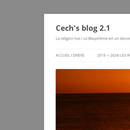
Cech's blog 2.1
La religion tue / Le Blasphème est un devoi
ACCUEIL / DIVERS
2019 -> 2024/ LES 
CHRONO DES ENTRÉES
LES MOUTIERS 1980
LES VOYAGES RÊVÉS
MAYOTTE 2004
ECHEC / JEUX DE RÉFLEXION
SERVER STATUS
LE VIEUX BLOG