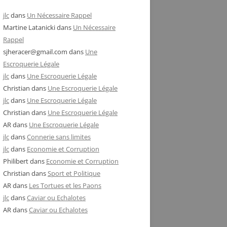
jlc
dans
Un Nécessaire Rappel
Martine Latanicki
dans
Un Nécessaire
Rappel
sjheracer@gmail.com
dans
Une
Escroquerie Légale
jlc
dans
Une Escroquerie Légale
Christian
dans
Une Escroquerie Légale
jlc
dans
Une Escroquerie Légale
Christian
dans
Une Escroquerie Légale
AR
dans
Une Escroquerie Légale
jlc
dans
Connerie sans limites
jlc
dans
Economie et Corruption
Philibert
dans
Economie et Corruption
Christian
dans
Sport et Politique
AR
dans
Les Tortues et les Paons
jlc
dans
Caviar ou Echalotes
AR
dans
Caviar ou Echalotes