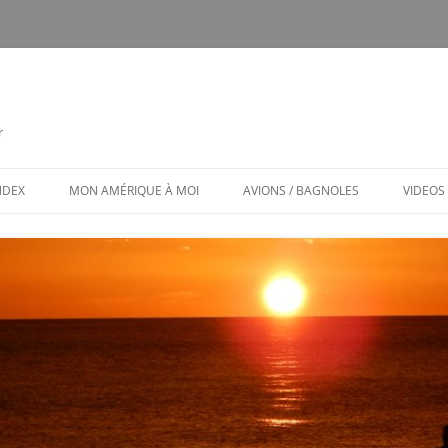
r
INDEX
MON AMÉRIQUE À MOI
AVIONS / BAGNOLES
VIDEOS
CALENDRIER
CE FUT MON CTLS
MON AMÉRIQUE À MOI / MENU
AVIONS ET BAGNOLES (MENU)
LES PUBS TOXIQUES
ARCHITECTURE BIZARRE ET TOU
VENANT