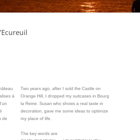
’Ecureuil
Château
Two years ago, after I sold the Castle on
alises à
Orange Hill, I dropped my suitcases in Bourg
d’un
la Reine. Susan who shows a real taste in
é
decoration, gave me some ideas to optimize
u de
my place of life.
The key words are