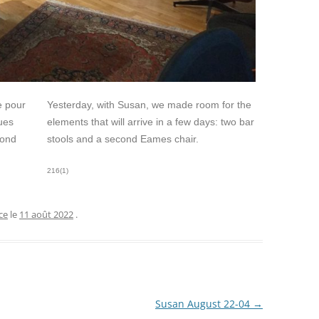
e pour
Yesterday, with Susan, we made room for the
ues
elements that will arrive in a few days: two bar
cond
stools and a second Eames chair.
216(1)
ce
le
11 août 2022
.
Susan August 22-04
→