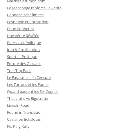
Narcisse est mon nom
:
Le Mensonge renforce La Vérité
Connerie sans limites
Economie et Corruption
Deux Bonheurs
Une Vérité Révélée
Paresse et Politique
Iran & Proliferation
Sport et Politique
Encore des Oiseaux
Tree Top Park
Le Fascisme et la Censure
Les Tortues et les Paons
Quand passent les Six Cognes
Theocratie vs Bigocratie
Lincoln Road
Found in Translation
Caviar ou Echalotes
No King Rally