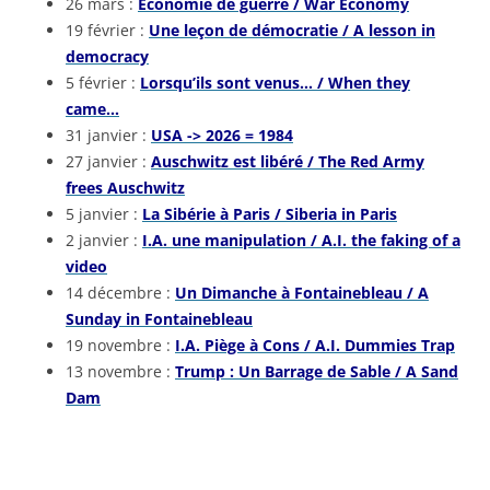
26 mars :
Economie de guerre / War Economy
19 février :
Une leçon de démocratie / A lesson in
democracy
5 février :
Lorsqu’ils sont venus… / When they
came…
31 janvier :
USA -> 2026 = 1984
27 janvier :
Auschwitz est libéré / The Red Army
frees Auschwitz
5 janvier :
La Sibérie à Paris / Siberia in Paris
2 janvier :
I.A. une manipulation / A.I. the faking of a
video
14 décembre :
Un Dimanche à Fontainebleau / A
Sunday in Fontainebleau
19 novembre :
I.A. Piège à Cons / A.I. Dummies Trap
13 novembre :
Trump : Un Barrage de Sable / A Sand
Dam