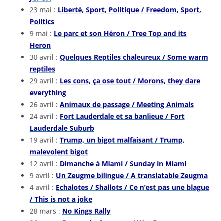
23 mai :
Liberté, Sport, Politique / Freedom, Sport,
Politics
9 mai :
Le parc et son Héron / Tree Top and its
Heron
30 avril :
Quelques Reptiles chaleureux / Some warm
reptiles
29 avril :
Les cons, ça ose tout / Morons, they dare
everything
26 avril :
Animaux de passage / Meeting Animals
24 avril :
Fort Lauderdale et sa banlieue / Fort
Lauderdale Suburb
19 avril :
Trump, un bigot malfaisant / Trump,
malevolent bigot
12 avril :
Dimanche à Miami / Sunday in Miami
9 avril :
Un Zeugme bilingue / A translatable Zeugma
4 avril :
Echalotes / Shallots / Ce n’est pas une blague
/ This is not a joke
28 mars :
No Kings Rally