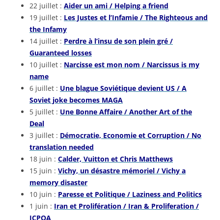
22 juillet :
Aider un ami / Helping a friend
19 juillet :
Les Justes et l’Infamie / The Righteous and
the Infamy
14 juillet :
Perdre à l’insu de son plein gré /
Guaranteed losses
10 juillet :
Narcisse est mon nom / Narcissus is my
name
6 juillet :
Une blague Soviétique devient US / A
Soviet joke becomes MAGA
5 juillet :
Une Bonne Affaire / Another Art of the
Deal
3 juillet :
Démocratie, Economie et Corruption / No
translation needed
18 juin :
Calder, Vuitton et Chris Matthews
15 juin :
Vichy, un désastre mémoriel / Vichy a
memory disaster
10 juin :
Paresse et Politique / Laziness and Politics
1 juin :
Iran et Prolifération / Iran & Proliferation /
JCPOA