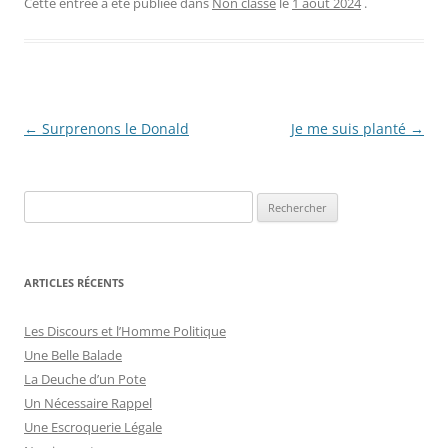
Cette entrée a été publiée dans
Non classé
le
1 août 2024
.
Navigation
←
Surprenons le Donald
Je me suis planté
→
des
articles
R
e
c
h
ARTICLES RÉCENTS
e
r
Les Discours et l’Homme Politique
c
Une Belle Balade
h
La Deuche d’un Pote
e
Un Nécessaire Rappel
r
Une Escroquerie Légale