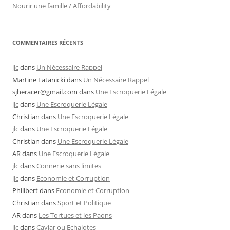
Nourir une famille / Affordability
COMMENTAIRES RÉCENTS
jlc
dans
Un Nécessaire Rappel
Martine Latanicki
dans
Un Nécessaire Rappel
sjheracer@gmail.com
dans
Une Escroquerie Légale
jlc
dans
Une Escroquerie Légale
Christian
dans
Une Escroquerie Légale
jlc
dans
Une Escroquerie Légale
Christian
dans
Une Escroquerie Légale
AR
dans
Une Escroquerie Légale
jlc
dans
Connerie sans limites
jlc
dans
Economie et Corruption
Philibert
dans
Economie et Corruption
Christian
dans
Sport et Politique
AR
dans
Les Tortues et les Paons
jlc
dans
Caviar ou Echalotes