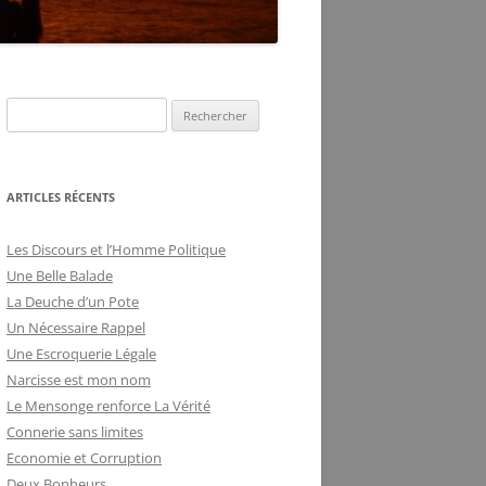
DE LA FRILOSITÉ
BUREAUCRATIQUE
R
e
c
h
ARTICLES RÉCENTS
e
r
Les Discours et l’Homme Politique
c
Une Belle Balade
h
La Deuche d’un Pote
e
Un Nécessaire Rappel
r
Une Escroquerie Légale
Narcisse est mon nom
:
Le Mensonge renforce La Vérité
Connerie sans limites
Economie et Corruption
Deux Bonheurs