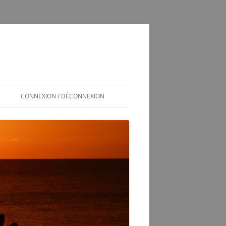
CONNEXION / DÉCONNEXION
INSCRIPTION / CONNEXION
350SL / LOG
T
350 SL LES SOUCIS D’UNE
ADOPTION MAL GÉRÉE
VÉRINS DE COFFRE 350SL
SCHÉMA ÉLECTRIQUE 2CV6 PAST
1981