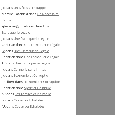
jlc
dans
Un Nécessaire Rappel
Martine Latanicki
dans
Un Nécessaire
Rappel
sjheracer@gmail.com
dans
Une
Escroquerie Légale
jlc
dans
Une Escroquerie Légale
Christian
dans
Une Escroquerie Légale
jlc
dans
Une Escroquerie Légale
Christian
dans
Une Escroquerie Légale
AR
dans
Une Escroquerie Légale
jlc
dans
Connerie sans limites
jlc
dans
Economie et Corruption
Philibert
dans
Economie et Corruption
Christian
dans
Sport et Politique
AR
dans
Les Tortues et les Paons
jlc
dans
Caviar ou Echalotes
AR
dans
Caviar ou Echalotes