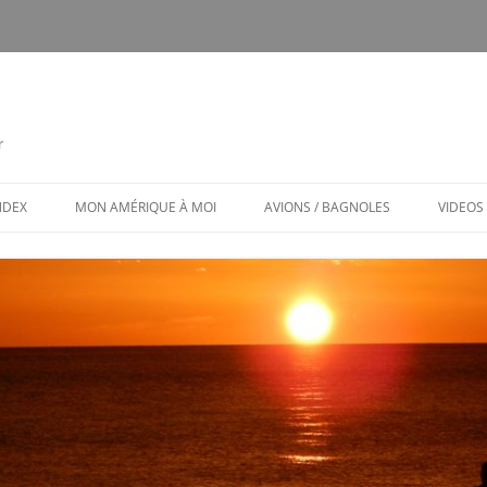
r
INDEX
MON AMÉRIQUE À MOI
AVIONS / BAGNOLES
VIDEOS
CALENDRIER
CE FUT MON CTLS
MON AMÉRIQUE À MOI / MENU
AVIONS ET BAGNOLES (MENU)
LES PUBS TOXIQUES
ARCHITECTURE BIZARRE ET TOU
VENANT