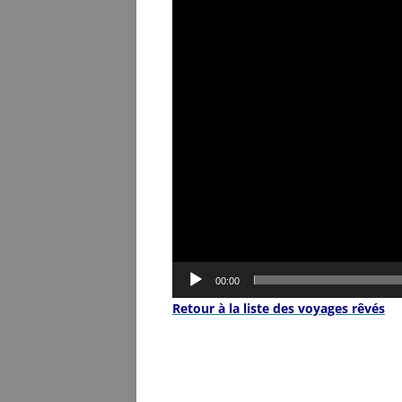
vidéo
00:00
Retour à la liste des voyages rêvés