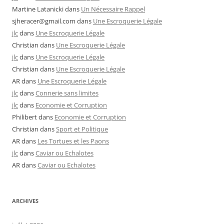
Martine Latanicki
dans
Un Nécessaire Rappel
sjheracer@gmail.com
dans
Une Escroquerie Légale
jlc
dans
Une Escroquerie Légale
Christian
dans
Une Escroquerie Légale
jlc
dans
Une Escroquerie Légale
Christian
dans
Une Escroquerie Légale
AR
dans
Une Escroquerie Légale
jlc
dans
Connerie sans limites
jlc
dans
Economie et Corruption
Philibert
dans
Economie et Corruption
Christian
dans
Sport et Politique
AR
dans
Les Tortues et les Paons
jlc
dans
Caviar ou Echalotes
AR
dans
Caviar ou Echalotes
ARCHIVES