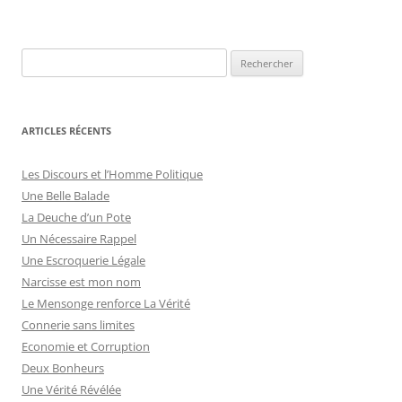
articles
R
e
c
h
ARTICLES RÉCENTS
e
r
Les Discours et l’Homme Politique
c
Une Belle Balade
h
La Deuche d’un Pote
e
Un Nécessaire Rappel
r
Une Escroquerie Légale
Narcisse est mon nom
:
Le Mensonge renforce La Vérité
Connerie sans limites
Economie et Corruption
Deux Bonheurs
Une Vérité Révélée