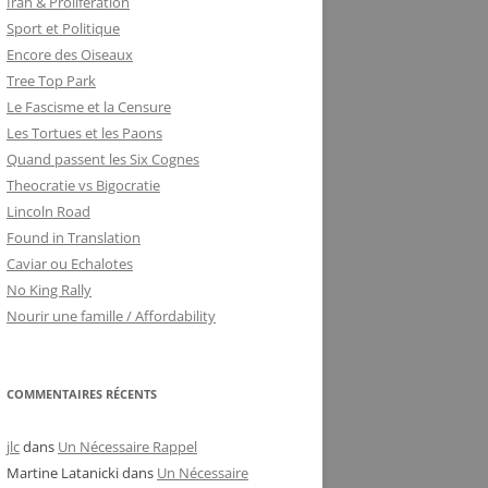
Iran & Proliferation
Sport et Politique
Encore des Oiseaux
Tree Top Park
Le Fascisme et la Censure
Les Tortues et les Paons
Quand passent les Six Cognes
Theocratie vs Bigocratie
Lincoln Road
Found in Translation
Caviar ou Echalotes
No King Rally
Nourir une famille / Affordability
COMMENTAIRES RÉCENTS
jlc
dans
Un Nécessaire Rappel
Martine Latanicki
dans
Un Nécessaire