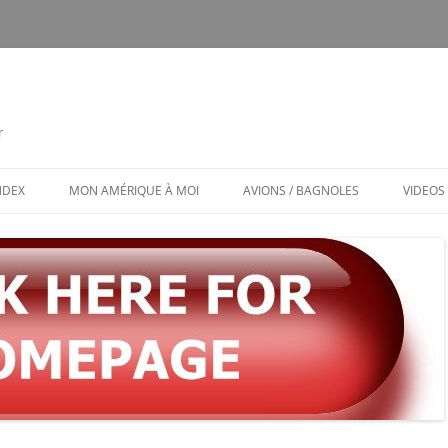
r
INDEX
MON AMÉRIQUE À MOI
AVIONS / BAGNOLES
VIDEOS
CALENDRIER
CE FUT MON CTLS
MON AMÉRIQUE À MOI / MENU
AVIONS ET BAGNOLES (MENU)
LES PUBS TOXIQUES
ARCHITECTURE BIZARRE ET TOU
VENANT