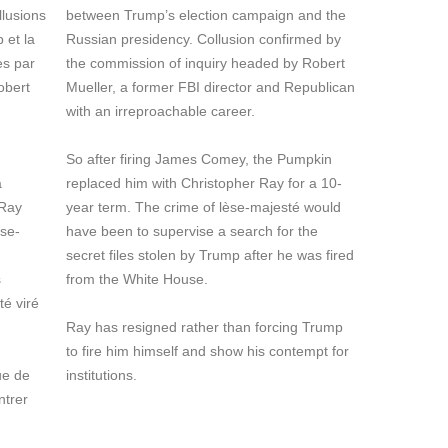
llusions
between Trump’s election campaign and the
 et la
Russian presidency. Collusion confirmed by
es par
the commission of inquiry headed by Robert
obert
Mueller, a former FBI director and Republican
with an irreproachable career.
So after firing James Comey, the Pumpkin
a
replaced him with Christopher Ray for a 10-
 Ray
year term. The crime of lèse-majesté would
èse-
have been to supervise a search for the
secret files stolen by Trump after he was fired
s
from the White House.
té viré
Ray has resigned rather than forcing Trump
to fire him himself and show his contempt for
ue de
institutions.
ntrer