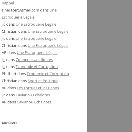
Rappel
sjheracer@gmail.com
dans
Une
Escroquerie Légale
jlc
dans
Une Escroquerie Légale
Christian
dans
Une Escroquerie Légale
jlc
dans
Une Escroquerie Légale
Christian
dans
Une Escroquerie Légale
AR
dans
Une Escroquerie Légale
jlc
dans
Connerie sans limites
jlc
dans
Economie et Corruption
Philibert
dans
Economie et Corruption
Christian
dans
Sport et Politique
AR
dans
Les Tortues et les Paons
jlc
dans
Caviar ou Echalotes
AR
dans
Caviar ou Echalotes
ARCHIVES