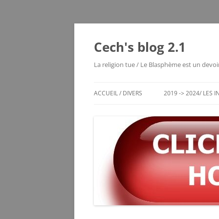
Cech's blog 2.1
La religion tue / Le Blasphème est un devoi
ACCUEIL / DIVERS
2019 -> 2024/ LES 
CHRONO DES ENTRÉES
LES MOUTIERS 1980
LES VOYAGES RÊVÉS
MAYOTTE 2004
ECHEC / JEUX DE RÉFLEXION
SERVER STATUS
LE VIEUX BLOG