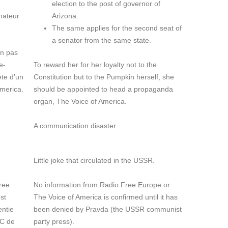
election to the post of governor of
nateur
Arizona.
The same applies for the second seat of
a senator from the same state.
on pas
e-
To reward her for her loyalty not to the
ête d’un
Constitution but to the Pumpkin herself, she
merica.
should be appointed to head a propaganda
organ, The Voice of America.
A communication disaster.
Little joke that circulated in the USSR.
ree
No information from Radio Free Europe or
st
The Voice of America is confirmed until it has
entie
been denied by Pravda (the USSR communist
PC de
party press).