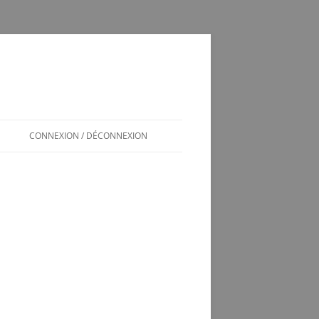
CONNEXION / DÉCONNEXION
INSCRIPTION / CONNEXION
350SL / LOG
T
350 SL LES SOUCIS D’UNE
ADOPTION MAL GÉRÉE
VÉRINS DE COFFRE 350SL
SCHÉMA ÉLECTRIQUE 2CV6 PAST
1981