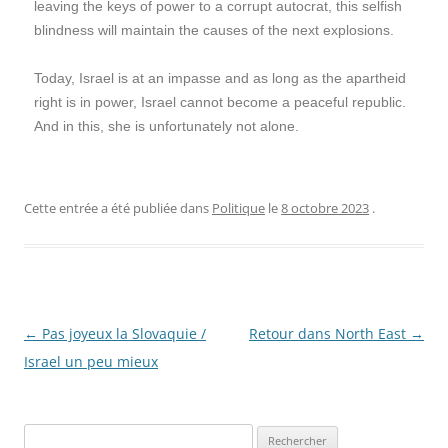
leaving the keys of power to a corrupt autocrat, this selfish
blindness will maintain the causes of the next explosions.
Today, Israel is at an impasse and as long as the apartheid
right is in power, Israel cannot become a peaceful republic.
And in this, she is unfortunately not alone.
Cette entrée a été publiée dans
Politique
le
8 octobre 2023
.
Navigation
←
Pas joyeux la Slovaquie /
Retour dans North East
→
des
Israel un peu mieux
articles