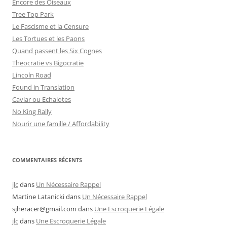
Encore des Oiseaux
Tree Top Park
Le Fascisme et la Censure
Les Tortues et les Paons
Quand passent les Six Cognes
Theocratie vs Bigocratie
Lincoln Road
Found in Translation
Caviar ou Echalotes
No King Rally
Nourir une famille / Affordability
COMMENTAIRES RÉCENTS
jlc
dans
Un Nécessaire Rappel
Martine Latanicki
dans
Un Nécessaire Rappel
sjheracer@gmail.com
dans
Une Escroquerie Légale
jlc
dans
Une Escroquerie Légale