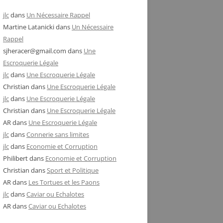
jlc
dans
Un Nécessaire Rappel
Martine Latanicki
dans
Un Nécessaire
Rappel
sjheracer@gmail.com
dans
Une
Escroquerie Légale
jlc
dans
Une Escroquerie Légale
Christian
dans
Une Escroquerie Légale
jlc
dans
Une Escroquerie Légale
Christian
dans
Une Escroquerie Légale
AR
dans
Une Escroquerie Légale
jlc
dans
Connerie sans limites
jlc
dans
Economie et Corruption
Philibert
dans
Economie et Corruption
Christian
dans
Sport et Politique
AR
dans
Les Tortues et les Paons
jlc
dans
Caviar ou Echalotes
AR
dans
Caviar ou Echalotes