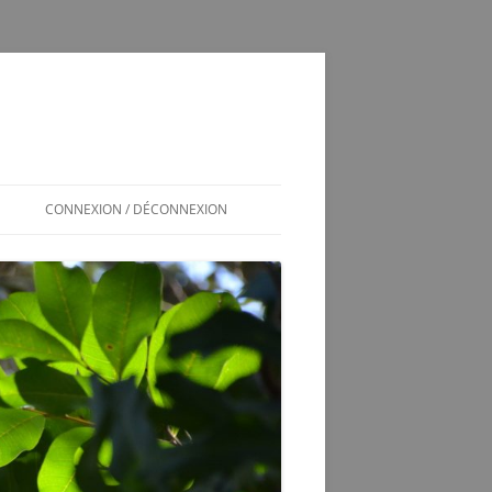
CONNEXION / DÉCONNEXION
INSCRIPTION / CONNEXION
350SL / LOG
T
350 SL LES SOUCIS D’UNE
ADOPTION MAL GÉRÉE
VÉRINS DE COFFRE 350SL
SCHÉMA ÉLECTRIQUE 2CV6 PAST
1981