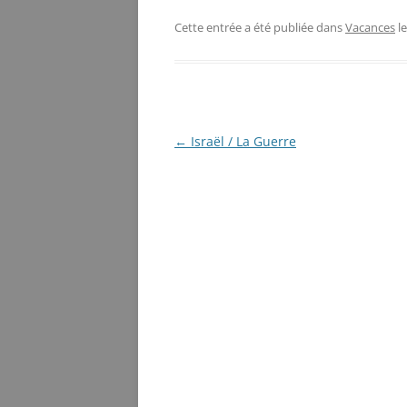
Cette entrée a été publiée dans
Vacances
l
Navigation
←
Israël / La Guerre
des
articles