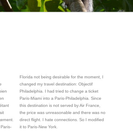
Florida not being desirable for the moment, I
e
changed my travel destination: Objectif
bien
Philadelphia. I had tried to change a ticket
 en
Paris-Miami into a Paris-Philadelphia. Since
étant
this destination is not served by Air France,
ait
the price was unreasonable and there was no
ngement.
direct flight. I hate connections. So I modified
Paris-
it to Paris-New York.