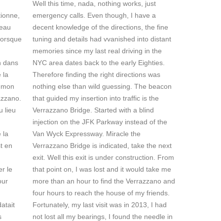
Well this time, nada, nothing works, just
tionne,
emergency calls. Even though, I have a
beau
decent knowledge of the directions, the fine
 lorsque
tuning and details had vvanished into distant
memories since my last real driving in the
n dans
NYC area dates back to the early Eighties.
 la
Therefore finding the right directions was
e mon
nothing else than wild guessing. The beacon
razzano.
that guided my insertion into traffic is the
u lieu
Verrazzano Bridge. Started with a blind
injection on the JFK Parkway instead of the
 la
Van Wyck Expressway. Miracle the
st en
Verrazzano Bridge is indicated, take the next
exit. Well this exit is under construction. From
r le
that point on, I was lost and it would take me
our
more than an hour to find the Verrazzano and
four hours to reach the house of my friends.
atait
Fortunately, my last visit was in 2013, I had
s
not lost all my bearings, I found the needle in