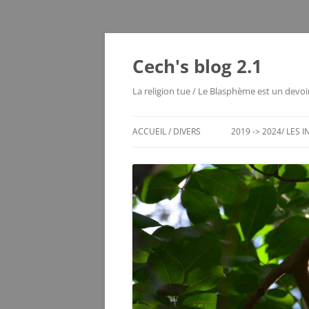
Cech's blog 2.1
La religion tue / Le Blasphème est un devoi
ACCUEIL / DIVERS
2019 -> 2024/ LES 
CHRONO DES ENTRÉES
LES MOUTIERS 1980
LES VOYAGES RÊVÉS
MAYOTTE 2004
ECHEC / JEUX DE RÉFLEXION
SERVER STATUS
LE VIEUX BLOG