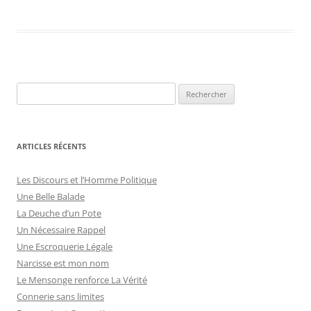
R
e
c
h
ARTICLES RÉCENTS
e
r
Les Discours et l’Homme Politique
c
Une Belle Balade
h
La Deuche d’un Pote
e
Un Nécessaire Rappel
r
Une Escroquerie Légale
Narcisse est mon nom
:
Le Mensonge renforce La Vérité
Connerie sans limites