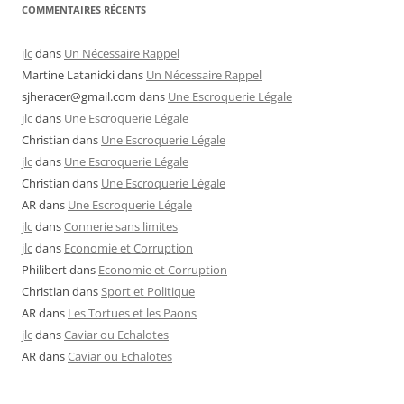
COMMENTAIRES RÉCENTS
jlc
dans
Un Nécessaire Rappel
Martine Latanicki
dans
Un Nécessaire Rappel
sjheracer@gmail.com
dans
Une Escroquerie Légale
jlc
dans
Une Escroquerie Légale
Christian
dans
Une Escroquerie Légale
jlc
dans
Une Escroquerie Légale
Christian
dans
Une Escroquerie Légale
AR
dans
Une Escroquerie Légale
jlc
dans
Connerie sans limites
jlc
dans
Economie et Corruption
Philibert
dans
Economie et Corruption
Christian
dans
Sport et Politique
AR
dans
Les Tortues et les Paons
jlc
dans
Caviar ou Echalotes
AR
dans
Caviar ou Echalotes