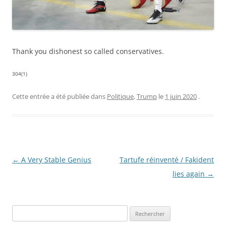
Thank you dishonest so called conservatives.
304(1)
Cette entrée a été publiée dans
Politique
,
Trump
le
1 juin 2020
.
Navigation
←
A Very Stable Genius
Tartufe réinventé / Fakident
des
lies again
→
articles
R
e