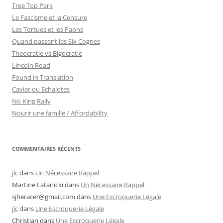
Tree Top Park
Le Fascisme et la Censure
Les Tortues et les Paons
Quand passent les Six Cognes
Theocratie vs Bigocratie
Lincoln Road
Found in Translation
Caviar ou Echalotes
No King Rally
Nourir une famille / Affordability
COMMENTAIRES RÉCENTS
jlc
dans
Un Nécessaire Rappel
Martine Latanicki
dans
Un Nécessaire Rappel
sjheracer@gmail.com
dans
Une Escroquerie Légale
jlc
dans
Une Escroquerie Légale
Christian
dans
Une Escroquerie Légale