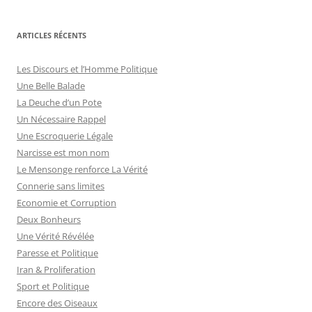
c
h
ARTICLES RÉCENTS
e
r
Les Discours et l’Homme Politique
c
Une Belle Balade
h
La Deuche d’un Pote
e
Un Nécessaire Rappel
r
Une Escroquerie Légale
Narcisse est mon nom
:
Le Mensonge renforce La Vérité
Connerie sans limites
Economie et Corruption
Deux Bonheurs
Une Vérité Révélée
Paresse et Politique
Iran & Proliferation
Sport et Politique
Encore des Oiseaux