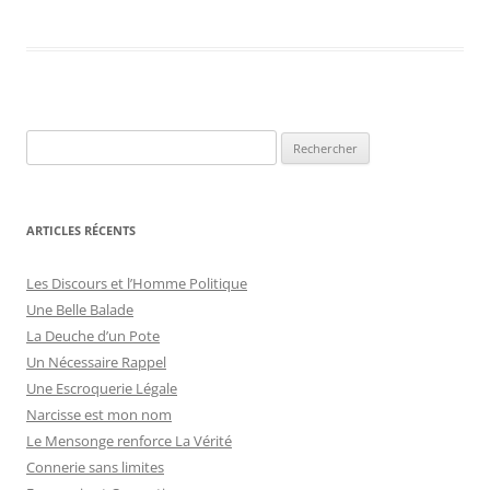
R
e
c
h
ARTICLES RÉCENTS
e
r
Les Discours et l’Homme Politique
c
Une Belle Balade
h
La Deuche d’un Pote
e
Un Nécessaire Rappel
r
Une Escroquerie Légale
Narcisse est mon nom
:
Le Mensonge renforce La Vérité
Connerie sans limites