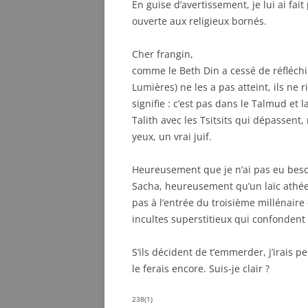
En guise d’avertissement, je lui ai fai
ouverte aux religieux bornés.
Cher frangin,
comme le Beth Din a cessé de réfléchir
Lumières) ne les a pas atteint, ils 
signifie : c’est pas dans le Talmud et
Talith avec les Tsitsits qui dépassent, 
yeux, un vrai juif.
Heureusement que je n’ai pas eu besoi
Sacha, heureusement qu’un laïc athée,
pas à l’entrée du troisième millénaire
incultes superstitieux qui confondent
S’ils décident de t’emmerder, j’irais per
le ferais encore. Suis-je clair ?
238(1)