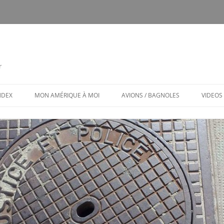
r
INDEX
MON AMÉRIQUE À MOI
AVIONS / BAGNOLES
VIDEOS
CALENDRIER
CE FUT MON CTLS
MON AMÉRIQUE À MOI / MENU
AVIONS ET BAGNOLES (MENU)
LES PUBS TOXIQUES
ARCHITECTURE BIZARRE ET TOU
VENANT