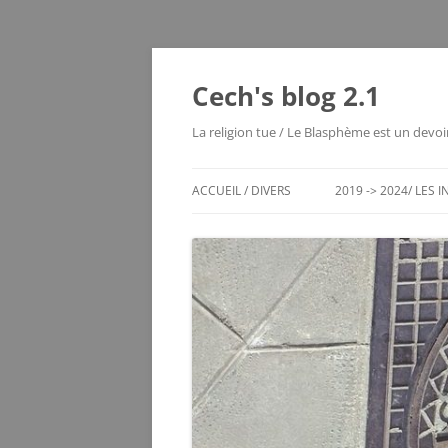
Aller
au
contenu
Cech's blog 2.1
La religion tue / Le Blasphème est un devoi
ACCUEIL / DIVERS
2019 -> 2024/ LES 
CHRONO DES ENTRÉES
LES MOUTIERS 1980
LES VOYAGES RÊVÉS
MAYOTTE 2004
ECHEC / JEUX DE RÉFLEXION
SERVER STATUS
LE VIEUX BLOG