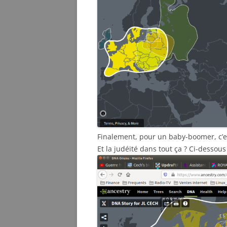
Finalement, pour un baby-boomer, c’e
Et la judéité dans tout ça ? Ci-desso