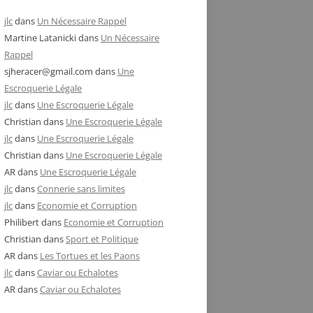
jlc
dans
Un Nécessaire Rappel
Martine Latanicki
dans
Un Nécessaire
Rappel
sjheracer@gmail.com
dans
Une
Escroquerie Légale
jlc
dans
Une Escroquerie Légale
Christian
dans
Une Escroquerie Légale
jlc
dans
Une Escroquerie Légale
Christian
dans
Une Escroquerie Légale
AR
dans
Une Escroquerie Légale
jlc
dans
Connerie sans limites
jlc
dans
Economie et Corruption
Philibert
dans
Economie et Corruption
Christian
dans
Sport et Politique
AR
dans
Les Tortues et les Paons
jlc
dans
Caviar ou Echalotes
AR
dans
Caviar ou Echalotes