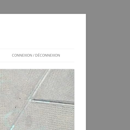
CONNEXION / DÉCONNEXION
INSCRIPTION / CONNEXION
350SL / LOG
T
350 SL LES SOUCIS D’UNE
ADOPTION MAL GÉRÉE
VÉRINS DE COFFRE 350SL
SCHÉMA ÉLECTRIQUE 2CV6 PAST
1981