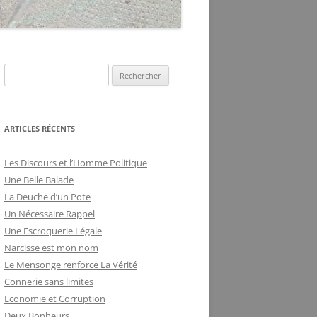
DE LA FRILOSITÉ
BUREAUCRATIQUE
R
e
c
h
ARTICLES RÉCENTS
e
r
Les Discours et l’Homme Politique
c
Une Belle Balade
h
La Deuche d’un Pote
e
Un Nécessaire Rappel
r
Une Escroquerie Légale
Narcisse est mon nom
:
Le Mensonge renforce La Vérité
Connerie sans limites
Economie et Corruption
Deux Bonheurs