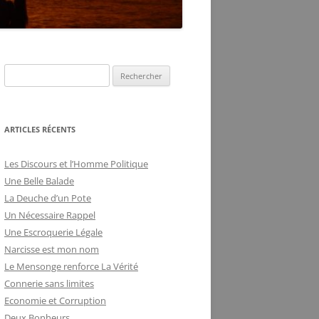
DE LA FRILOSITÉ
BUREAUCRATIQUE
R
e
c
h
ARTICLES RÉCENTS
e
r
Les Discours et l’Homme Politique
c
Une Belle Balade
h
La Deuche d’un Pote
e
Un Nécessaire Rappel
r
Une Escroquerie Légale
Narcisse est mon nom
:
Le Mensonge renforce La Vérité
Connerie sans limites
Economie et Corruption
Deux Bonheurs