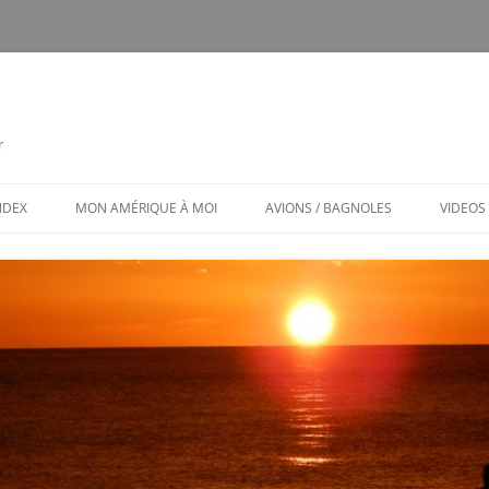
r
INDEX
MON AMÉRIQUE À MOI
AVIONS / BAGNOLES
VIDEOS
CALENDRIER
CE FUT MON CTLS
MON AMÉRIQUE À MOI / MENU
AVIONS ET BAGNOLES (MENU)
LES PUBS TOXIQUES
ARCHITECTURE BIZARRE ET TOU
VENANT