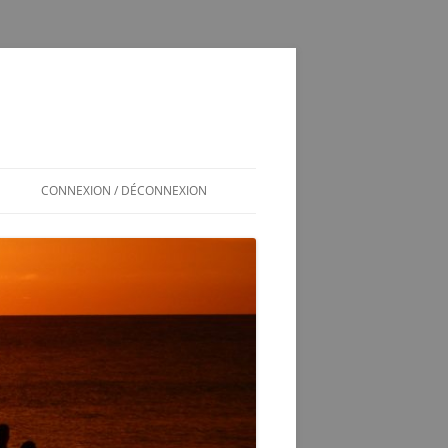
CONNEXION / DÉCONNEXION
INSCRIPTION / CONNEXION
350SL / LOG
T
350 SL LES SOUCIS D’UNE
ADOPTION MAL GÉRÉE
VÉRINS DE COFFRE 350SL
SCHÉMA ÉLECTRIQUE 2CV6 PAST
1981