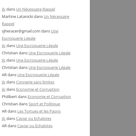
jlc
dans
Un Nécessaire Rappel
Martine Latanicki
dans
Un Nécessaire
Rappel
sjheracer@gmail.com
dans
Une
Escroquerie Légale
jlc
dans
Une Escroquerie Légale
Christian
dans
Une Escroquerie Légale
jlc
dans
Une Escroquerie Légale
Christian
dans
Une Escroquerie Légale
AR
dans
Une Escroquerie Légale
jlc
dans
Connerie sans limites
jlc
dans
Economie et Corruption
Philibert
dans
Economie et Corruption
Christian
dans
Sport et Politique
AR
dans
Les Tortues et les Paons
jlc
dans
Caviar ou Echalotes
AR
dans
Caviar ou Echalotes