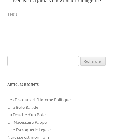
L’invective n’a jamais convaincu l’intelligence.
116(1)
R
e
c
h
ARTICLES RÉCENTS
e
r
Les Discours et l’Homme Politique
c
Une Belle Balade
h
La Deuche d’un Pote
e
Un Nécessaire Rappel
r
Une Escroquerie Légale
Narcisse est mon nom