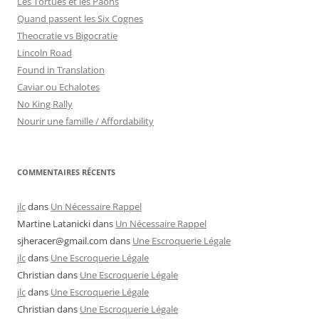
Les Tortues et les Paons
Quand passent les Six Cognes
Theocratie vs Bigocratie
Lincoln Road
Found in Translation
Caviar ou Echalotes
No King Rally
Nourir une famille / Affordability
COMMENTAIRES RÉCENTS
jlc
dans
Un Nécessaire Rappel
Martine Latanicki
dans
Un Nécessaire Rappel
sjheracer@gmail.com
dans
Une Escroquerie Légale
jlc
dans
Une Escroquerie Légale
Christian
dans
Une Escroquerie Légale
jlc
dans
Une Escroquerie Légale
Christian
dans
Une Escroquerie Légale