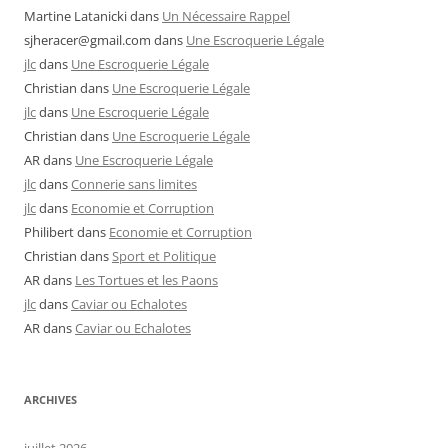
Martine Latanicki
dans
Un Nécessaire Rappel
sjheracer@gmail.com
dans
Une Escroquerie Légale
jlc
dans
Une Escroquerie Légale
Christian
dans
Une Escroquerie Légale
jlc
dans
Une Escroquerie Légale
Christian
dans
Une Escroquerie Légale
AR
dans
Une Escroquerie Légale
jlc
dans
Connerie sans limites
jlc
dans
Economie et Corruption
Philibert
dans
Economie et Corruption
Christian
dans
Sport et Politique
AR
dans
Les Tortues et les Paons
jlc
dans
Caviar ou Echalotes
AR
dans
Caviar ou Echalotes
ARCHIVES