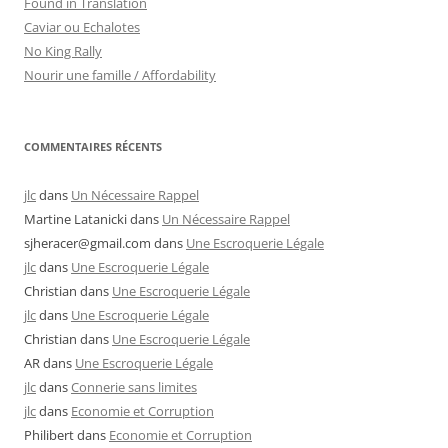
Found in Translation
Caviar ou Echalotes
No King Rally
Nourir une famille / Affordability
COMMENTAIRES RÉCENTS
jlc
dans
Un Nécessaire Rappel
Martine Latanicki
dans
Un Nécessaire Rappel
sjheracer@gmail.com
dans
Une Escroquerie Légale
jlc
dans
Une Escroquerie Légale
Christian
dans
Une Escroquerie Légale
jlc
dans
Une Escroquerie Légale
Christian
dans
Une Escroquerie Légale
AR
dans
Une Escroquerie Légale
jlc
dans
Connerie sans limites
jlc
dans
Economie et Corruption
Philibert
dans
Economie et Corruption