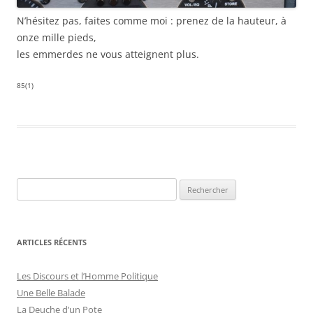
N’hésitez pas, faites comme moi : prenez de la hauteur, à
onze mille pieds,
les emmerdes ne vous atteignent plus.
85(1)
R
e
c
h
ARTICLES RÉCENTS
e
r
Les Discours et l’Homme Politique
c
Une Belle Balade
h
La Deuche d’un Pote