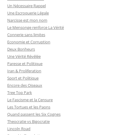
e
Un Nécessaire Rappel
r
Une Escroquerie Légale
Narcisse est mon nom
:
Le Mensonge renforce La Vérité
Connerie sans limites
Economie et Corruption
Deux Bonheurs
Une Vérité Révélée
Paresse et Politique
Iran & Proliferation
Sport et Politique
Encore des Oiseaux
Tree Top Park
Le Fascisme et la Censure
Les Tortues et les Paons
Quand passent les Six Cognes
Theocratie vs Bigocratie
Lincoln Road