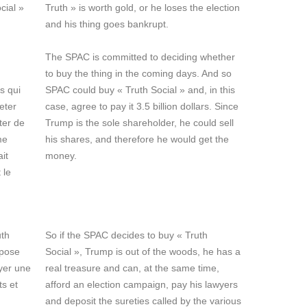
cial »
Truth » is worth gold, or he loses the election
and his thing goes bankrupt.
The SPAC is committed to deciding whether
to buy the thing in the coming days. And so
s qui
SPAC could buy « Truth Social » and, in this
eter
case, agree to pay it 3.5 billion dollars. Since
ter de
Trump is the sole shareholder, he could sell
me
his shares, and therefore he would get the
it
money.
 le
uth
So if the SPAC decides to buy « Truth
spose
Social », Trump is out of the woods, he has a
ayer une
real treasure and can, at the same time,
s et
afford an election campaign, pay his lawyers
and deposit the sureties called by the various