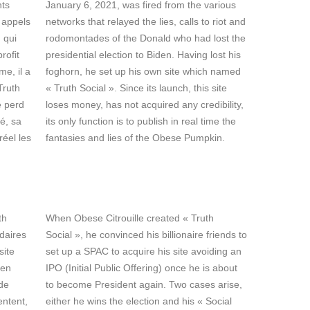
nts
January 6, 2021, was fired from the various
 appels
networks that relayed the lies, calls to riot and
 qui
rodomontades of the Donald who had lost the
rofit
presidential election to Biden. Having lost his
e, il a
foghorn, he set up his own site which named
Truth
« Truth Social ». Since its launch, this site
e perd
loses money, has not acquired any credibility,
té, sa
its only function is to publish in real time the
réel les
fantasies and lies of the Obese Pumpkin.
th
When Obese Citrouille created « Truth
rdaires
Social », he convinced his billionaire friends to
site
set up a SPAC to acquire his site avoiding an
 en
IPO (Initial Public Offering) once he is about
 de
to become President again. Two cases arise,
entent,
either he wins the election and his « Social