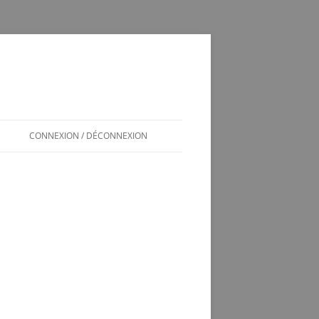
CONNEXION / DÉCONNEXION
INSCRIPTION / CONNEXION
350SL / LOG
T
350 SL LES SOUCIS D’UNE
ADOPTION MAL GÉRÉE
VÉRINS DE COFFRE 350SL
SCHÉMA ÉLECTRIQUE 2CV6 PAST
1981