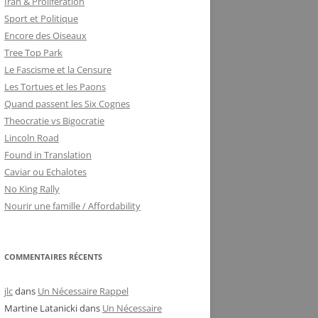
Iran & Proliferation
Sport et Politique
Encore des Oiseaux
Tree Top Park
Le Fascisme et la Censure
Les Tortues et les Paons
Quand passent les Six Cognes
Theocratie vs Bigocratie
Lincoln Road
Found in Translation
Caviar ou Echalotes
No King Rally
Nourir une famille / Affordability
COMMENTAIRES RÉCENTS
jlc
dans
Un Nécessaire Rappel
Martine Latanicki
dans
Un Nécessaire