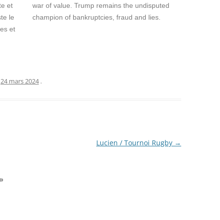
te et
war of value. Trump remains the undisputed
te le
champion of bankruptcies, fraud and lies.
des et
e
24 mars 2024
.
Lucien / Tournoi Rugby
→
»