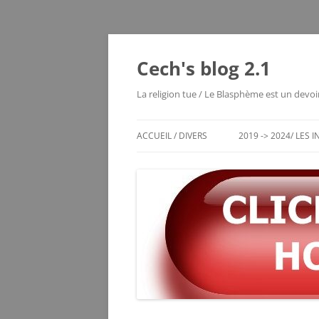
Cech's blog 2.1
La religion tue / Le Blasphème est un devoi
ACCUEIL / DIVERS
2019 -> 2024/ LES 
CHRONO DES ENTRÉES
LES MOUTIERS 1980
LES VOYAGES RÊVÉS
MAYOTTE 2004
ECHEC / JEUX DE RÉFLEXION
SERVER STATUS
LE VIEUX BLOG