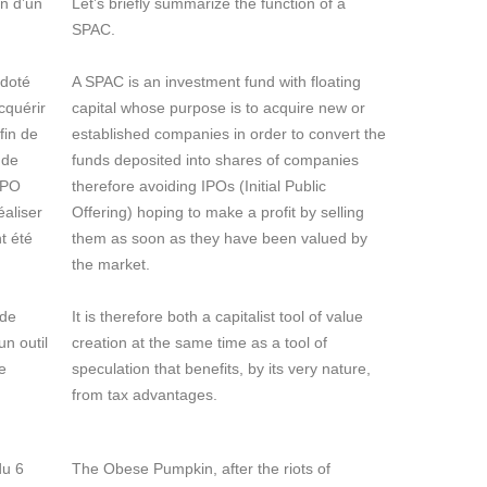
n d’un
Let’s briefly summarize the function of a
SPAC.
 doté
A SPAC is an investment fund with floating
cquérir
capital whose purpose is to acquire new or
fin de
established companies in order to convert the
 de
funds deposited into shares of companies
IPO
therefore avoiding IPOs (Initial Public
éaliser
Offering) hoping to make a profit by selling
t été
them as soon as they have been valued by
the market.
 de
It is therefore both a capitalist tool of value
n outil
creation at the same time as a tool of
e
speculation that benefits, by its very nature,
from tax advantages.
du 6
The Obese Pumpkin, after the riots of