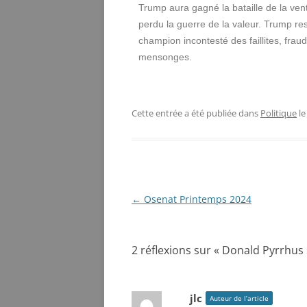
Trump aura gagné la bataille de la ven
perdu la guerre de la valeur. Trump res
champion incontesté des faillites, frau
mensonges.
Cette entrée a été publiée dans
Politique
l
Navigation
←
Osenat Printemps 2024
des
articles
2 réflexions sur «
Donald Pyrrhus
jlc
Auteur de l’article