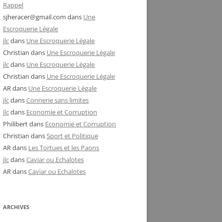
Rappel
sjheracer@gmail.com
dans
Une
Escroquerie Légale
jlc
dans
Une Escroquerie Légale
Christian
dans
Une Escroquerie Légale
jlc
dans
Une Escroquerie Légale
Christian
dans
Une Escroquerie Légale
AR
dans
Une Escroquerie Légale
jlc
dans
Connerie sans limites
jlc
dans
Economie et Corruption
Philibert
dans
Economie et Corruption
Christian
dans
Sport et Politique
AR
dans
Les Tortues et les Paons
jlc
dans
Caviar ou Echalotes
AR
dans
Caviar ou Echalotes
ARCHIVES