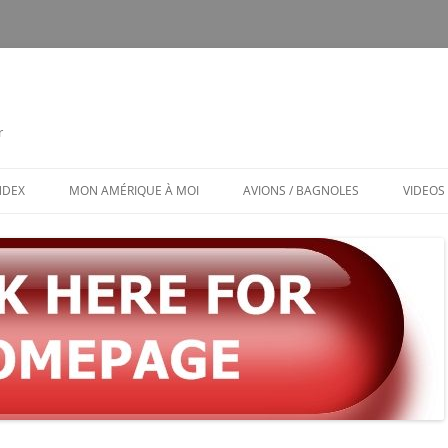
r
INDEX
MON AMÉRIQUE À MOI
AVIONS / BAGNOLES
VIDEOS
CALENDRIER
CE FUT MON CTLS
MON AMÉRIQUE À MOI / MENU
AVIONS ET BAGNOLES (MENU)
LES PUBS TOXIQUES
ARCHITECTURE BIZARRE ET TOU
VENANT