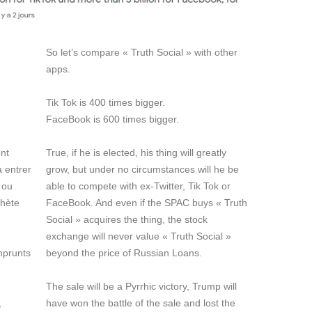
So let’s compare « Truth Social » with other
apps.
Tik Tok is 400 times bigger.
FaceBook is 600 times bigger.
ent
True, if he is elected, his thing will greatly
a entrer
grow, but under no circumstances will he be
 ou
able to compete with ex-Twitter, Tik Tok or
chète
FaceBook. And even if the SPAC buys « Truth
Social » acquires the thing, the stock
exchange will never value « Truth Social »
mprunts
beyond the price of Russian Loans.
The sale will be a Pyrrhic victory, Trump will
,
have won the battle of the sale and lost the