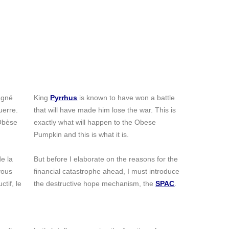
agné
King
Pyrrhus
is known to have won a battle
uerre.
that will have made him lose the war. This is
’Obèse
exactly what will happen to the Obese
Pumpkin and this is what it is.
e la
But before I elaborate on the reasons for the
vous
financial catastrophe ahead, I must introduce
tif, le
the destructive hope mechanism, the
SPAC
.