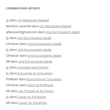
COMMENTAIRES RÉCENTS
jlc
dans
Un Nécessaire Rappel
Martine Latanicki
dans
Un Nécessaire Rappel
sjheracer@gmail.com
dans
Une Escroquerie Légale
jlc
dans
Une Escroquerie Légale
Christian
dans
Une Escroquerie Légale
jlc
dans
Une Escroquerie Légale
Christian
dans
Une Escroquerie Légale
AR
dans
Une Escroquerie Légale
jlc
dans
Connerie sans limites
jlc
dans
Economie et Corruption
Philibert
dans
Economie et Corruption
Christian
dans
Sport et Politique
AR
dans
Les Tortues et les Paons
jlc
dans
Caviar ou Echalotes
AR
dans
Caviar ou Echalotes