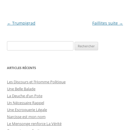
Navigation
←
Trumpigrad
Faillites suite
→
des
articles
ARTICLES RÉCENTS
Les Discours et l’Homme Politique
Une Belle Balade
La Deuche d’un Pote
Un Nécessaire Rappel
Une Escroquerie Légale
Narcisse est mon nom
Le Mensonge renforce La Vérité