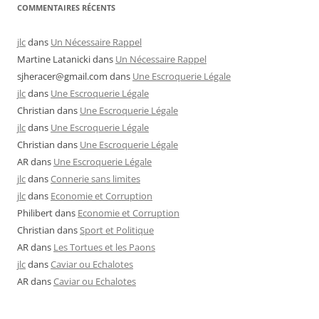
COMMENTAIRES RÉCENTS
jlc
dans
Un Nécessaire Rappel
Martine Latanicki
dans
Un Nécessaire Rappel
sjheracer@gmail.com
dans
Une Escroquerie Légale
jlc
dans
Une Escroquerie Légale
Christian
dans
Une Escroquerie Légale
jlc
dans
Une Escroquerie Légale
Christian
dans
Une Escroquerie Légale
AR
dans
Une Escroquerie Légale
jlc
dans
Connerie sans limites
jlc
dans
Economie et Corruption
Philibert
dans
Economie et Corruption
Christian
dans
Sport et Politique
AR
dans
Les Tortues et les Paons
jlc
dans
Caviar ou Echalotes
AR
dans
Caviar ou Echalotes