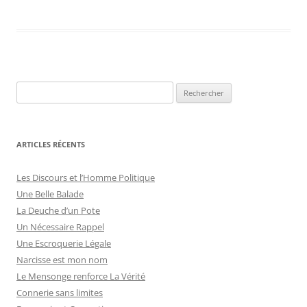
R
e
c
h
ARTICLES RÉCENTS
e
r
Les Discours et l’Homme Politique
c
Une Belle Balade
h
La Deuche d’un Pote
e
Un Nécessaire Rappel
r
Une Escroquerie Légale
Narcisse est mon nom
:
Le Mensonge renforce La Vérité
Connerie sans limites