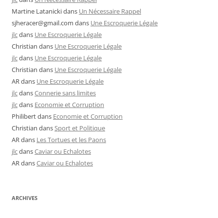
Martine Latanicki
dans
Un Nécessaire Rappel
sjheracer@gmail.com
dans
Une Escroquerie Légale
jlc
dans
Une Escroquerie Légale
Christian
dans
Une Escroquerie Légale
jlc
dans
Une Escroquerie Légale
Christian
dans
Une Escroquerie Légale
AR
dans
Une Escroquerie Légale
jlc
dans
Connerie sans limites
jlc
dans
Economie et Corruption
Philibert
dans
Economie et Corruption
Christian
dans
Sport et Politique
AR
dans
Les Tortues et les Paons
jlc
dans
Caviar ou Echalotes
AR
dans
Caviar ou Echalotes
ARCHIVES