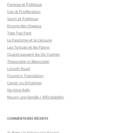
Paresse et Politique
Iran & Proliferation
Sport et Politique
Encore des Oiseaux
Tree Top Park
Le Fascisme et la Censure
Les Tortues et les Paons
Quand passent les Six Cognes
Theocratie vs Bigocratie
Lincoln Road
Found in Translation
Caviar ou Echalotes
No King Rally
Nourir une famille / Affordability
COMMENTAIRES RÉCENTS
jlc
dans
Un Nécessaire Rappel