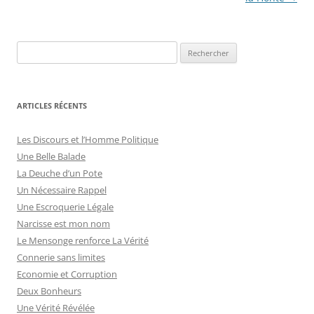
articles
R
e
c
h
ARTICLES RÉCENTS
e
r
Les Discours et l’Homme Politique
c
Une Belle Balade
h
La Deuche d’un Pote
e
Un Nécessaire Rappel
r
Une Escroquerie Légale
Narcisse est mon nom
:
Le Mensonge renforce La Vérité
Connerie sans limites
Economie et Corruption
Deux Bonheurs
Une Vérité Révélée