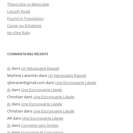
Theocratie vs Bigocratie
Lincoln Road
Found in Translation
Caviar ou Echalotes
No King Rally
COMMENTAIRES RÉCENTS
jlc
dans
Un Nécessaire Rappel
Martine Latanicki
dans
Un Nécessaire Rappel
sjheracer@gmail.com
dans
Une Escroquerie Légale
jlc
dans
Une Escroquerie Légale
Christian
dans
Une Escroquerie Légale
jlc
dans
Une Escroquerie Légale
Christian
dans
Une Escroquerie Légale
AR
dans
Une Escroquerie Légale
jlc
dans
Connerie sans limites
jlc
dans
Economie et Corruption