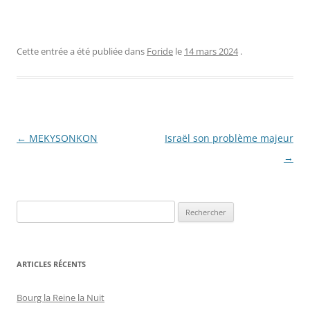
Cette entrée a été publiée dans
Foride
le
14 mars 2024
.
Navigation
←
MEKYSONKON
Israël son problème majeur
des
→
articles
ARTICLES RÉCENTS
Bourg la Reine la Nuit