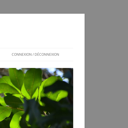
CONNEXION / DÉCONNEXION
INSCRIPTION / CONNEXION
350SL / LOG
T
350 SL LES SOUCIS D’UNE
ADOPTION MAL GÉRÉE
VÉRINS DE COFFRE 350SL
SCHÉMA ÉLECTRIQUE 2CV6 PAST
1981