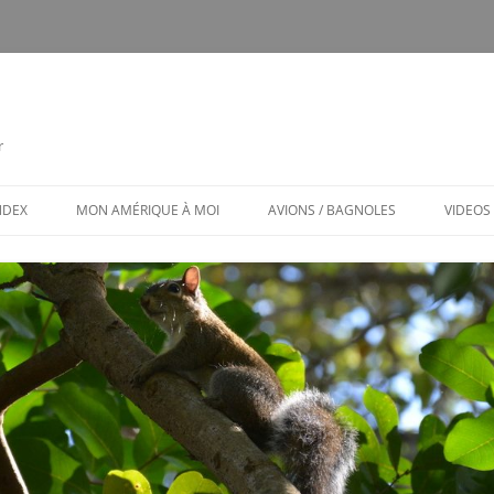
r
INDEX
MON AMÉRIQUE À MOI
AVIONS / BAGNOLES
VIDEOS
CALENDRIER
CE FUT MON CTLS
MON AMÉRIQUE À MOI / MENU
AVIONS ET BAGNOLES (MENU)
LES PUBS TOXIQUES
ARCHITECTURE BIZARRE ET TOU
VENANT