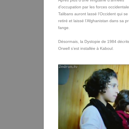
Après plus d’une vingtaine d’années
d’occupation par les forces occidentale
Talibans auront lassé l’Occident qui se
retiré et laissé l’Afghanistan dans sa p
fange.
Désormais, la Dystopie de 1984 décrit
Orwell s’est installée à Kaboul.