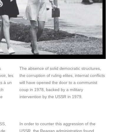
s
The absence of solid democratic structures,
oir, les
the corruption of ruling elites, internal conflicts
es à un
will have opened the door to a communist
ch
coup in 1978, backed by a military
de
intervention by the USSR in 1979.
RSS,
In order to counter this aggression of the
 de
USSR, the Reagan administration found