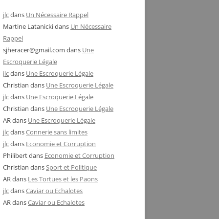
jlc
dans
Un Nécessaire Rappel
Martine Latanicki
dans
Un Nécessaire
Rappel
sjheracer@gmail.com
dans
Une
Escroquerie Légale
jlc
dans
Une Escroquerie Légale
Christian
dans
Une Escroquerie Légale
jlc
dans
Une Escroquerie Légale
Christian
dans
Une Escroquerie Légale
AR
dans
Une Escroquerie Légale
jlc
dans
Connerie sans limites
jlc
dans
Economie et Corruption
Philibert
dans
Economie et Corruption
Christian
dans
Sport et Politique
AR
dans
Les Tortues et les Paons
jlc
dans
Caviar ou Echalotes
AR
dans
Caviar ou Echalotes