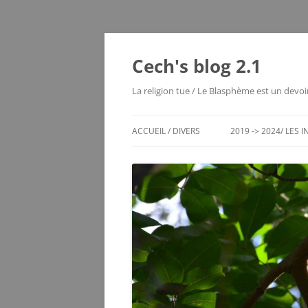
Cech's blog 2.1
La religion tue / Le Blasphème est un devoi
ACCUEIL / DIVERS
2019 -> 2024/ LES 
CHRONO DES ENTRÉES
LES MOUTIERS 1980
LES VOYAGES RÊVÉS
MAYOTTE 2004
ECHEC / JEUX DE RÉFLEXION
SERVER STATUS
LE VIEUX BLOG