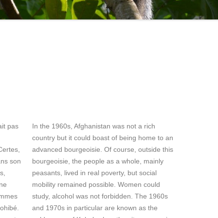
ait pas
In the 1960s, Afghanistan was not a rich
country but it could boast of being home to an
Certes,
advanced bourgeoisie. Of course, outside this
ans son
bourgeoisie, the people as a whole, mainly
s,
peasants, lived in real poverty, but social
une
mobility remained possible. Women could
femmes
study, alcohol was not forbidden. The 1960s
rohibé.
and 1970s in particular are known as the