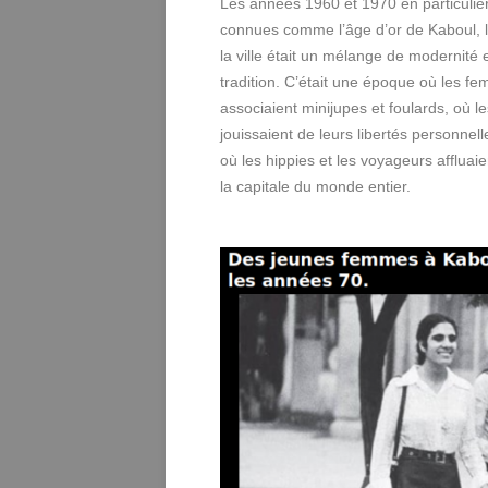
Les années 1960 et 1970 en particulie
connues comme l’âge d’or de Kaboul, 
la ville était un mélange de modernité 
tradition. C’était une époque où les f
associaient minijupes et foulards, où l
jouissaient de leurs libertés personnell
où les hippies et les voyageurs affluaie
la capitale du monde entier.