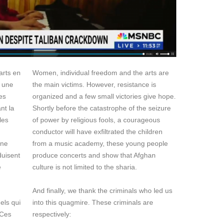
arts en
Women, individual freedom and the arts are
, une
the main victims. However, resistance is
es
organized and a few small victories give hope.
nt la
Shortly before the catastrophe of the seizure
les
of power by religious fools, a courageous
conductor will have exfiltrated the children
une
from a music academy, these young people
uisent
produce concerts and show that Afghan
e
culture is not limited to the sharia.
And finally, we thank the criminals who led us
els qui
into this quagmire. These criminals are
 Ces
respectively: