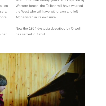
After more than twenty years of occupation by
s, les
Western forces, the Taliban will have wearied
 sera
the West who will have withdrawn and left
ropre
Afghanistan in its own mire.
Now the 1984 dystopia described by Orwell
e par
has settled in Kabul.