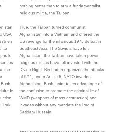
e
nothing better than to arm a fundamentalist
religious militia, the Taliban.
anistan
True, the Taliban turned communist
ux USA
Afghanistan into a Vietnam and offered the
1975 en
US revenge for the infamous 1975 defeat in
itté
Southeast Asia. The Soviets have left
pris le
Afghanistan, the Taliban have taken power,
 senties
religious militias have felt invested with the
ganise
Divine Right. Bin Laden organizes the attacks
ar
of 9/11, under Article 5, NATO invades
, Bush
Afghanistan. Bush junior takes advantage of
duire le
the confusion to promote the criminal lie of
uction
WMD (weapons of mass destruction) and
l’Irak
invades without any mandate the Iraq of
Saddam Hussein.