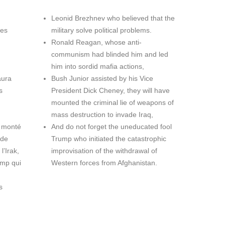
Leonid Brezhnev who believed that the
les
military solve political problems.
Ronald Reagan, whose anti-
communism had blinded him and led
him into sordid mafia actions,
aura
Bush Junior assisted by his Vice
s
President Dick Cheney, they will have
mounted the criminal lie of weapons of
mass destruction to invade Iraq,
t monté
And do not forget the uneducated fool
 de
Trump who initiated the catastrophic
l’Irak,
improvisation of the withdrawal of
ump qui
Western forces from Afghanistan.
s