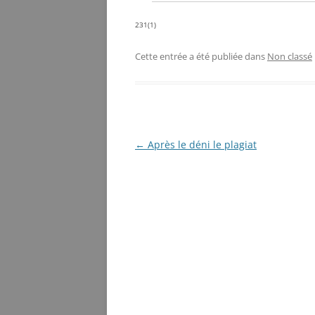
231(1)
Cette entrée a été publiée dans
Non classé
Navigation
←
Après le déni le plagiat
des
articles