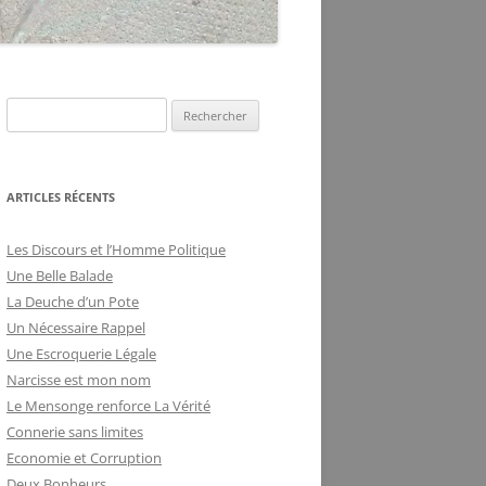
DE LA FRILOSITÉ
BUREAUCRATIQUE
R
e
c
h
ARTICLES RÉCENTS
e
r
Les Discours et l’Homme Politique
c
Une Belle Balade
h
La Deuche d’un Pote
e
Un Nécessaire Rappel
r
Une Escroquerie Légale
Narcisse est mon nom
:
Le Mensonge renforce La Vérité
Connerie sans limites
Economie et Corruption
Deux Bonheurs