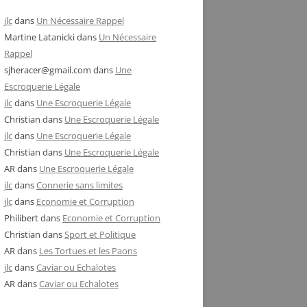
jlc
dans
Un Nécessaire Rappel
Martine Latanicki
dans
Un Nécessaire
Rappel
sjheracer@gmail.com
dans
Une
Escroquerie Légale
jlc
dans
Une Escroquerie Légale
Christian
dans
Une Escroquerie Légale
jlc
dans
Une Escroquerie Légale
Christian
dans
Une Escroquerie Légale
AR
dans
Une Escroquerie Légale
jlc
dans
Connerie sans limites
jlc
dans
Economie et Corruption
Philibert
dans
Economie et Corruption
Christian
dans
Sport et Politique
AR
dans
Les Tortues et les Paons
jlc
dans
Caviar ou Echalotes
AR
dans
Caviar ou Echalotes