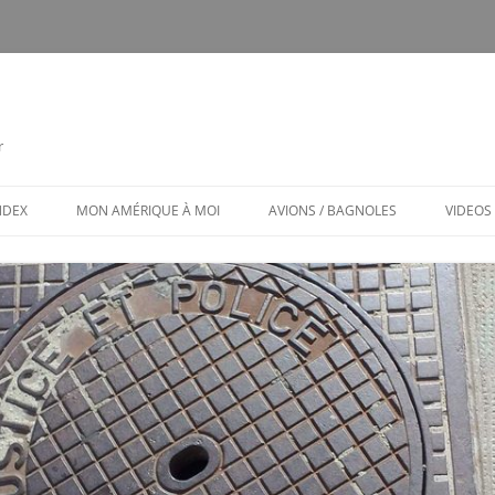
r
INDEX
MON AMÉRIQUE À MOI
AVIONS / BAGNOLES
VIDEOS
CALENDRIER
CE FUT MON CTLS
MON AMÉRIQUE À MOI / MENU
AVIONS ET BAGNOLES (MENU)
LES PUBS TOXIQUES
ARCHITECTURE BIZARRE ET TOU
VENANT