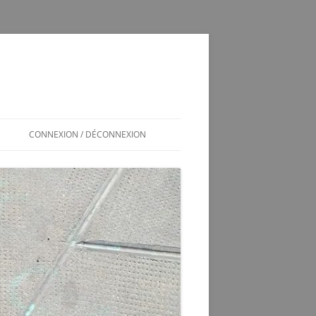
CONNEXION / DÉCONNEXION
INSCRIPTION / CONNEXION
350SL / LOG
T
350 SL LES SOUCIS D’UNE
ADOPTION MAL GÉRÉE
VÉRINS DE COFFRE 350SL
SCHÉMA ÉLECTRIQUE 2CV6 PAST
1981