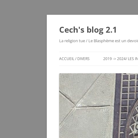
Aller
au
contenu
Cech's blog 2.1
La religion tue / Le Blasphème est un devoi
ACCUEIL / DIVERS
2019 -> 2024/ LES 
CHRONO DES ENTRÉES
LES MOUTIERS 1980
LES VOYAGES RÊVÉS
MAYOTTE 2004
ECHEC / JEUX DE RÉFLEXION
SERVER STATUS
LE VIEUX BLOG