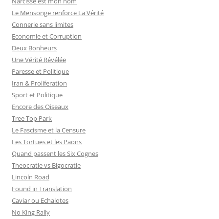
Narcisse est mon nom
:
Le Mensonge renforce La Vérité
Connerie sans limites
Economie et Corruption
Deux Bonheurs
Une Vérité Révélée
Paresse et Politique
Iran & Proliferation
Sport et Politique
Encore des Oiseaux
Tree Top Park
Le Fascisme et la Censure
Les Tortues et les Paons
Quand passent les Six Cognes
Theocratie vs Bigocratie
Lincoln Road
Found in Translation
Caviar ou Echalotes
No King Rally