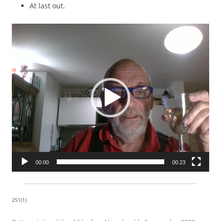
At last out.
Lecteur
vidéo
00:00
00:23
251(1)