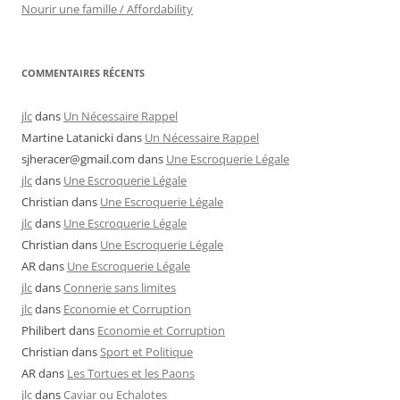
Nourir une famille / Affordability
COMMENTAIRES RÉCENTS
jlc
dans
Un Nécessaire Rappel
Martine Latanicki
dans
Un Nécessaire Rappel
sjheracer@gmail.com
dans
Une Escroquerie Légale
jlc
dans
Une Escroquerie Légale
Christian
dans
Une Escroquerie Légale
jlc
dans
Une Escroquerie Légale
Christian
dans
Une Escroquerie Légale
AR
dans
Une Escroquerie Légale
jlc
dans
Connerie sans limites
jlc
dans
Economie et Corruption
Philibert
dans
Economie et Corruption
Christian
dans
Sport et Politique
AR
dans
Les Tortues et les Paons
jlc
dans
Caviar ou Echalotes