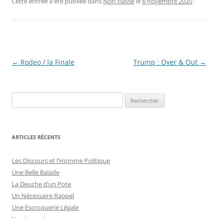
Cette entrée a été publiée dans
Non classé
le
6 novembre 2020
.
Navigation
←
Rodeo / la Finale
Trump : Over & Out
→
des
articles
R
e
c
h
ARTICLES RÉCENTS
e
r
Les Discours et l’Homme Politique
c
Une Belle Balade
h
La Deuche d’un Pote
e
Un Nécessaire Rappel
r
Une Escroquerie Légale