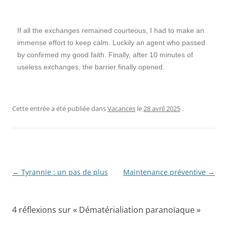
If all the exchanges remained courteous, I had to make an
immense effort to keep calm. Luckily an agent who passed
by confirmed my good faith. Finally, after 10 minutes of
useless exchanges, the barrier finally opened.
Cette entrée a été publiée dans
Vacances
le
28 avril 2025
.
Navigation
←
Tyrannie : un pas de plus
Maintenance préventive
→
des
articles
4 réflexions sur «
Dématérialiation paranoïaque
»