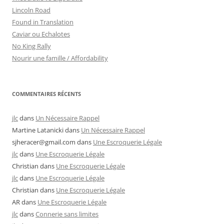
Lincoln Road
Found in Translation
Caviar ou Echalotes
No King Rally
Nourir une famille / Affordability
COMMENTAIRES RÉCENTS
jlc
dans
Un Nécessaire Rappel
Martine Latanicki
dans
Un Nécessaire Rappel
sjheracer@gmail.com
dans
Une Escroquerie Légale
jlc
dans
Une Escroquerie Légale
Christian
dans
Une Escroquerie Légale
jlc
dans
Une Escroquerie Légale
Christian
dans
Une Escroquerie Légale
AR
dans
Une Escroquerie Légale
jlc
dans
Connerie sans limites