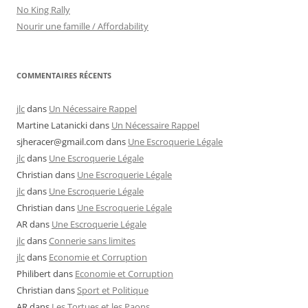
No King Rally
Nourir une famille / Affordability
COMMENTAIRES RÉCENTS
jlc
dans
Un Nécessaire Rappel
Martine Latanicki
dans
Un Nécessaire Rappel
sjheracer@gmail.com
dans
Une Escroquerie Légale
jlc
dans
Une Escroquerie Légale
Christian
dans
Une Escroquerie Légale
jlc
dans
Une Escroquerie Légale
Christian
dans
Une Escroquerie Légale
AR
dans
Une Escroquerie Légale
jlc
dans
Connerie sans limites
jlc
dans
Economie et Corruption
Philibert
dans
Economie et Corruption
Christian
dans
Sport et Politique
AR
dans
Les Tortues et les Paons