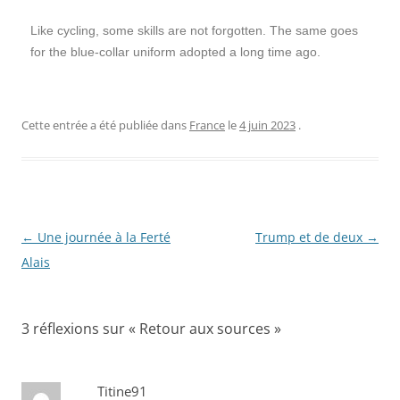
Like cycling, some skills are not forgotten. The same goes
for the blue-collar uniform adopted a long time ago.
Cette entrée a été publiée dans
France
le
4 juin 2023
.
Navigation
←
Une journée à la Ferté
Trump et de deux
→
des
Alais
articles
3 réflexions sur «
Retour aux sources
»
Titine91