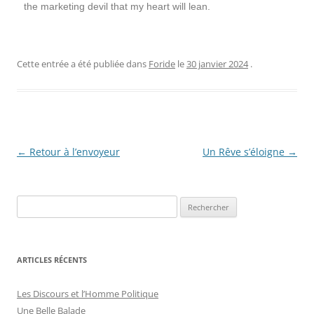
the marketing devil that my heart will lean.
Cette entrée a été publiée dans
Foride
le
30 janvier 2024
.
Navigation
←
Retour à l’envoyeur
Un Rêve s’éloigne
→
des
articles
ARTICLES RÉCENTS
Les Discours et l’Homme Politique
Une Belle Balade