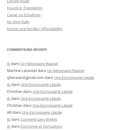
Lincoln Road
Found in Translation
Caviar ou Echalotes
No King Rally
Nourir une famille / Affordability
COMMENTAIRES RÉCENTS
jlc
dans
Un Nécessaire Rappel
Martine Latanicki
dans
Un Nécessaire Rappel
sjheracer@gmail.com
dans
Une Escroquerie Légale
jlc
dans
Une Escroquerie Légale
Christian
dans
Une Escroquerie Légale
jlc
dans
Une Escroquerie Légale
Christian
dans
Une Escroquerie Légale
AR
dans
Une Escroquerie Légale
jlc
dans
Connerie sans limites
jlc
dans
Economie et Corruption