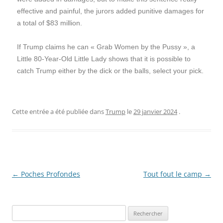
effective and painful, the jurors added punitive damages for
a total of $83 million.
If Trump claims he can « Grab Women by the Pussy », a
Little 80-Year-Old Little Lady shows that it is possible to
catch Trump either by the dick or the balls, select your pick.
Cette entrée a été publiée dans
Trump
le
29 janvier 2024
.
Navigation
←
Poches Profondes
Tout fout le camp
→
des
articles