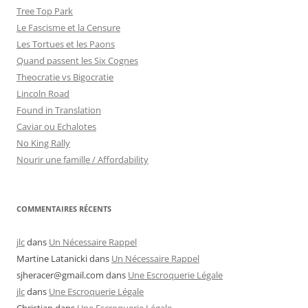
Tree Top Park
Le Fascisme et la Censure
Les Tortues et les Paons
Quand passent les Six Cognes
Theocratie vs Bigocratie
Lincoln Road
Found in Translation
Caviar ou Echalotes
No King Rally
Nourir une famille / Affordability
COMMENTAIRES RÉCENTS
jlc
dans
Un Nécessaire Rappel
Martine Latanicki
dans
Un Nécessaire Rappel
sjheracer@gmail.com
dans
Une Escroquerie Légale
jlc
dans
Une Escroquerie Légale
Christian
dans
Une Escroquerie Légale