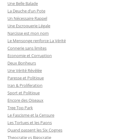
c
Une Belle Balade
h
La Deuche d’un Pote
e
Un Nécessaire Rappel
r
Une Escroquerie Légale
Narcisse est mon nom
:
Le Mensonge renforce La Vérité
Connerie sans limites
Economie et Corruption
Deux Bonheurs
Une Vérité Révélée
Paresse et Politique
Iran & Proliferation
Sport et Politique
Encore des Oiseaux
Tree Top Park
Le Fascisme et la Censure
Les Tortues et les Paons
Quand passent les Six Cognes
Theocratie vs Bigocratie