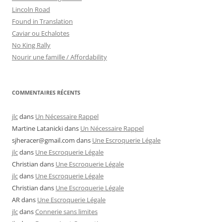
Lincoln Road
Found in Translation
Caviar ou Echalotes
No King Rally
Nourir une famille / Affordability
COMMENTAIRES RÉCENTS
jlc
dans
Un Nécessaire Rappel
Martine Latanicki
dans
Un Nécessaire Rappel
sjheracer@gmail.com
dans
Une Escroquerie Légale
jlc
dans
Une Escroquerie Légale
Christian
dans
Une Escroquerie Légale
jlc
dans
Une Escroquerie Légale
Christian
dans
Une Escroquerie Légale
AR
dans
Une Escroquerie Légale
jlc
dans
Connerie sans limites