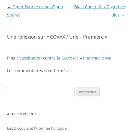
Navigation
←
Open Source or not Open
Biais Congnitif / Cognitive
des
Source
Bias
→
articles
Une réflexion sur «
COVAX / Une – Première
»
Ping :
Vaccination contre la Covid-19 – Pharmacie Mai
Les commentaires sont fermés.
R
e
c
h
ARTICLES RÉCENTS
e
r
Les Discours et l’Homme Politique