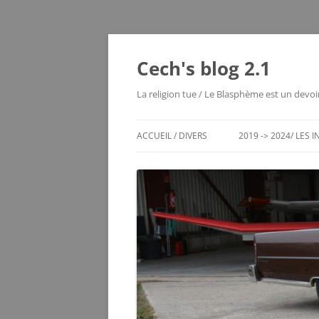
Cech's blog 2.1
La religion tue / Le Blasphème est un devoi
ACCUEIL / DIVERS
2019 -> 2024/ LES 
CHRONO DES ENTRÉES
LES MOUTIERS 1980
LES VOYAGES RÊVÉS
MAYOTTE 2004
ECHEC / JEUX DE RÉFLEXION
SERVER STATUS
LE VIEUX BLOG