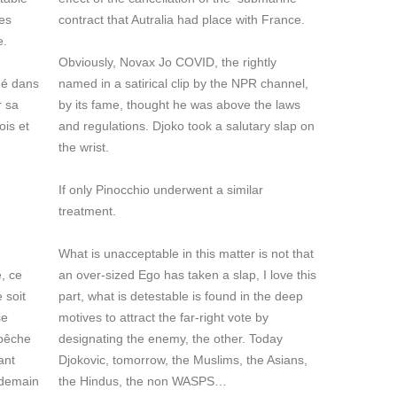
des
contract that Autralia had place with France.
e.
Obviously, Novax Jo COVID, the rightly
mé dans
named in a satirical clip by the NPR channel,
r sa
by its fame, thought he was above the laws
is et
and regulations. Djoko took a salutary slap on
the wrist.
If only Pinocchio underwent a similar
treatment.
What is unacceptable in this matter is not that
e, ce
an over-sized Ego has taken a slap, I love this
 soit
part, what is detestable is found in the deep
se
motives to attract the far-right vote by
 pêche
designating the enemy, the other. Today
ant
Djokovic, tomorrow, the Muslims, the Asians,
, demain
the Hindus, the non WASPS…