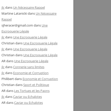
jlc
dans
Un Nécessaire Rappel
Martine Latanicki
dans
Un Nécessaire
Rappel
sjheracer@gmail.com
dans
Une
Escroquerie Légale
jlc
dans
Une Escroquerie Légale
Christian
dans
Une Escroquerie Légale
jlc
dans
Une Escroquerie Légale
Christian
dans
Une Escroquerie Légale
AR
dans
Une Escroquerie Légale
jlc
dans
Connerie sans limites
jlc
dans
Economie et Corruption
Philibert
dans
Economie et Corruption
Christian
dans
Sport et Politique
AR
dans
Les Tortues et les Paons
jlc
dans
Caviar ou Echalotes
AR
dans
Caviar ou Echalotes