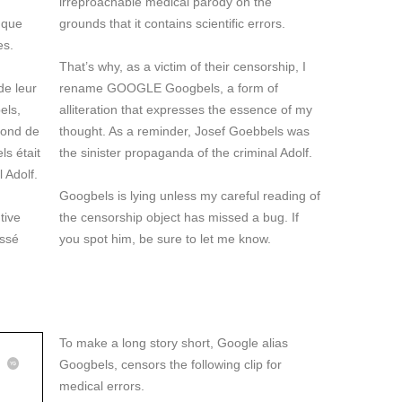
irreproachable medical parody on the
 que
grounds that it contains scientific errors.
es.
That’s why, as a victim of their censorship, I
de leur
rename GOOGLE Googbels, a form of
els,
alliteration that expresses the essence of my
 fond de
thought. As a reminder, Josef Goebbels was
s était
the sinister propaganda of the criminal Adolf.
 Adolf.
Googbels is lying unless my careful reading of
tive
the censorship object has missed a bug. If
issé
you spot him, be sure to let me know.
To make a long story short, Google alias
Googbels, censors the following clip for
medical errors.