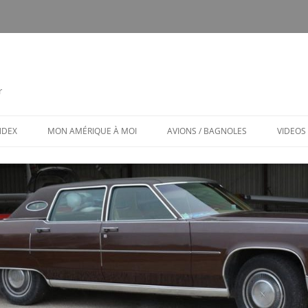
r
INDEX
MON AMÉRIQUE À MOI
AVIONS / BAGNOLES
VIDEOS
CALENDRIER
CE FUT MON CTLS
MON AMÉRIQUE À MOI / MENU
AVIONS ET BAGNOLES (MENU)
LES PUBS TOXIQUES
ARCHITECTURE BIZARRE ET TOU
VENANT