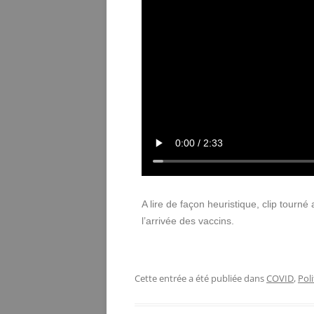
A lire de façon heuristique, clip tourné
l’arrivée des vaccins.
Cette entrée a été publiée dans
COVID
,
Pol