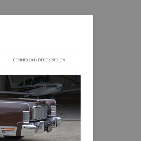
CONNEXION / DÉCONNEXION
INSCRIPTION / CONNEXION
350SL / LOG
T
350 SL LES SOUCIS D’UNE
ADOPTION MAL GÉRÉE
VÉRINS DE COFFRE 350SL
SCHÉMA ÉLECTRIQUE 2CV6 PAST
1981