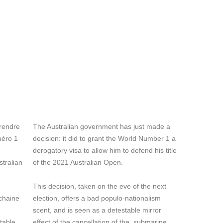
prendre
The Australian government has just made a
méro 1
decision: it did to grant the World Number 1 a
derogatory visa to allow him to defend his title
stralian
of the 2021 Australian Open.
This decision, taken on the eve of the next
ochaine
election, offers a bad populo-nationalism
scent, and is seen as a detestable mirror
table
effect of the cancellation of the submarine