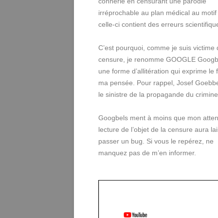
connerie en censurant une parodie
irréprochable au plan médical au motif
celle-ci contient des erreurs scientifiqu
C’est pourquoi, comme je suis victime 
censure, je renomme GOOGLE Googb
une forme d’allitération qui exprime le
ma pensée. Pour rappel, Josef Goebbel
le sinistre de la propagande du criminel
Googbels ment à moins que mon atten
lecture de l’objet de la censure aura la
passer un bug. Si vous le repérez, ne
manquez pas de m’en informer.