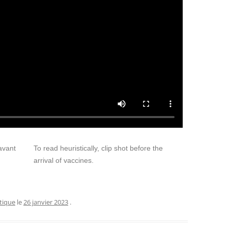
 avant
To read heuristically, clip shot before the
arrival of vaccines.
itique
le
26 janvier 2023
.