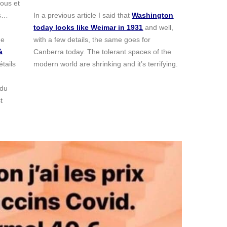
dous et
ts…
In a previous article I said that
Washington
today looks like Weimar in 1931
and well,
ue
with a few details, the same goes for
à
Canberra today. The tolerant spaces of the
tails
modern world are shrinking and it’s terrifying.
 du
t