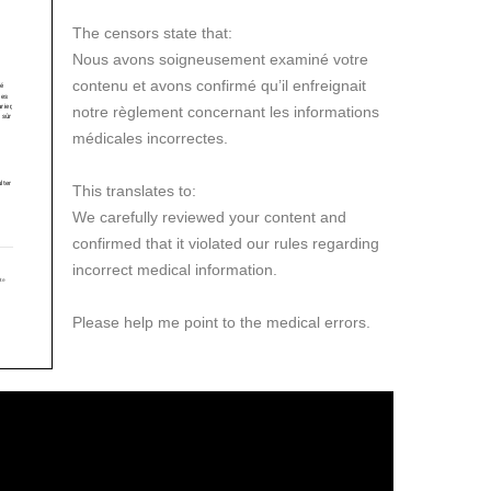
The censors state that:
Nous avons soigneusement examiné votre
contenu et avons confirmé qu’il enfreignait
notre règlement concernant les informations
médicales incorrectes.
This translates to:
We carefully reviewed your content and
confirmed that it violated our rules regarding
incorrect medical information.
Please help me point to the medical errors.