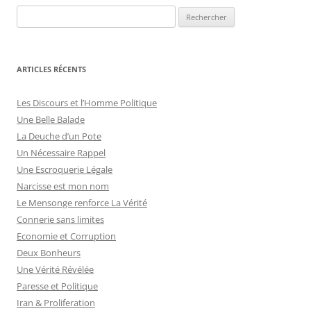
R
e
c
h
ARTICLES RÉCENTS
e
r
Les Discours et l’Homme Politique
c
Une Belle Balade
h
La Deuche d’un Pote
e
Un Nécessaire Rappel
r
Une Escroquerie Légale
Narcisse est mon nom
:
Le Mensonge renforce La Vérité
Connerie sans limites
Economie et Corruption
Deux Bonheurs
Une Vérité Révélée
Paresse et Politique
Iran & Proliferation