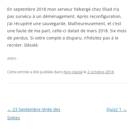
En septembre 2018 mon serveur hébergé chez Illiad n’a
pas survécu à un déménagement. Après reconfiguration,
j’ai récupéré une sauvegarde. Malheureusement, et c’est
une faute de ma part, celle-ci datait de mars 2018. Six mois
de perdus. Si votre compte a disparu, n’hésitez pas à le
recréer. Désolé.
253(1)
Cette entrée a été publiée dans
Non classé
le
2 octobre 2018
.
Navigation
←
23 Septembre Virée des
Quizz 1
→
des
Sixties
articles