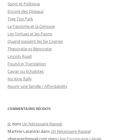
Sport et Politique
Encore des Oiseaux
Tree Top Park
Le Fascisme et la Censure
Les Tortues et les Paons
Quand passent les Six Cognes
Theocratie vs Bigocratie
Lincoln Road
Found in Translation
Caviar ou Echalotes
No King Rally
Nourir une famille / Affordability
COMMENTAIRES RÉCENTS
jlc
dans
Un Nécessaire Rappel
Martine Latanicki
dans
Un Nécessaire Rappel
sjheracer@gmail.com
dans
Une Escroquerie Légale