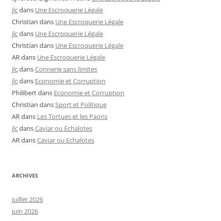
jlc
dans
Une Escroquerie Légale
Christian
dans
Une Escroquerie Légale
jlc
dans
Une Escroquerie Légale
Christian
dans
Une Escroquerie Légale
AR
dans
Une Escroquerie Légale
jlc
dans
Connerie sans limites
jlc
dans
Economie et Corruption
Philibert
dans
Economie et Corruption
Christian
dans
Sport et Politique
AR
dans
Les Tortues et les Paons
jlc
dans
Caviar ou Echalotes
AR
dans
Caviar ou Echalotes
ARCHIVES
juillet 2026
juin 2026