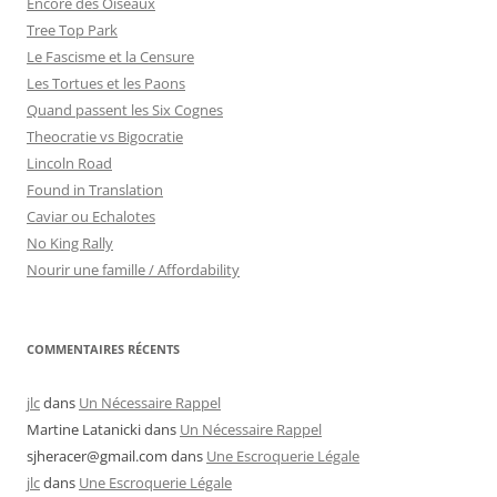
Encore des Oiseaux
Tree Top Park
Le Fascisme et la Censure
Les Tortues et les Paons
Quand passent les Six Cognes
Theocratie vs Bigocratie
Lincoln Road
Found in Translation
Caviar ou Echalotes
No King Rally
Nourir une famille / Affordability
COMMENTAIRES RÉCENTS
jlc
dans
Un Nécessaire Rappel
Martine Latanicki
dans
Un Nécessaire Rappel
sjheracer@gmail.com
dans
Une Escroquerie Légale
jlc
dans
Une Escroquerie Légale