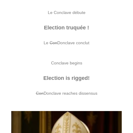
Le Conclave débute
Election truquée !
Le
Con
Donclave conclut
Conclave begins
Election is rigged!
Con
Donclave reaches dissensus