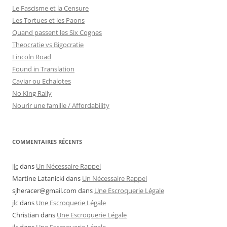
Le Fascisme et la Censure
Les Tortues et les Paons
Quand passent les Six Cognes
Theocratie vs Bigocratie
Lincoln Road
Found in Translation
Caviar ou Echalotes
No King Rally
Nourir une famille / Affordability
COMMENTAIRES RÉCENTS
jlc
dans
Un Nécessaire Rappel
Martine Latanicki
dans
Un Nécessaire Rappel
sjheracer@gmail.com
dans
Une Escroquerie Légale
jlc
dans
Une Escroquerie Légale
Christian
dans
Une Escroquerie Légale
jlc
dans
Une Escroquerie Légale