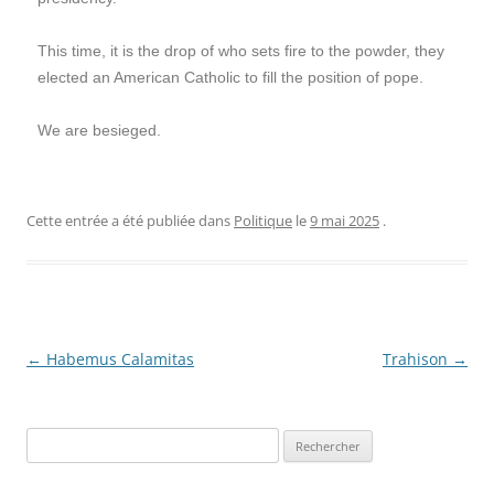
This time, it is the drop of who sets fire to the powder, they
elected an American Catholic to fill the position of pope.
We are besieged.
Cette entrée a été publiée dans
Politique
le
9 mai 2025
.
Navigation
←
Habemus Calamitas
Trahison
→
des
articles