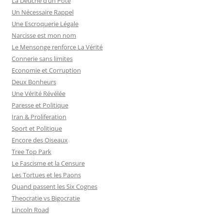
La Deuche d’un Pote
e
Un Nécessaire Rappel
r
Une Escroquerie Légale
Narcisse est mon nom
:
Le Mensonge renforce La Vérité
Connerie sans limites
Economie et Corruption
Deux Bonheurs
Une Vérité Révélée
Paresse et Politique
Iran & Proliferation
Sport et Politique
Encore des Oiseaux
Tree Top Park
Le Fascisme et la Censure
Les Tortues et les Paons
Quand passent les Six Cognes
Theocratie vs Bigocratie
Lincoln Road