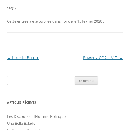
228(1)
Cette entrée a été publiée dans
Foride
le
15 février 2020
.
Navigation
←
Il reste Botero
Power / CO2 – V.F.
→
des
articles
R
e
c
h
ARTICLES RÉCENTS
e
r
Les Discours et l’Homme Politique
c
Une Belle Balade
h