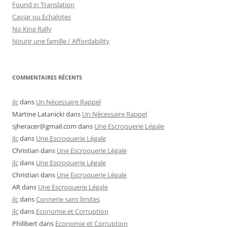
Found in Translation
Caviar ou Echalotes
No King Rally
Nourir une famille / Affordability
COMMENTAIRES RÉCENTS
jlc
dans
Un Nécessaire Rappel
Martine Latanicki
dans
Un Nécessaire Rappel
sjheracer@gmail.com
dans
Une Escroquerie Légale
jlc
dans
Une Escroquerie Légale
Christian
dans
Une Escroquerie Légale
jlc
dans
Une Escroquerie Légale
Christian
dans
Une Escroquerie Légale
AR
dans
Une Escroquerie Légale
jlc
dans
Connerie sans limites
jlc
dans
Economie et Corruption
Philibert
dans
Economie et Corruption