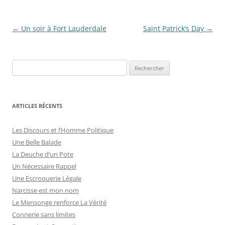
Navigation
←
Un soir à Fort Lauderdale
Saint Patrick’s Day
→
des
articles
R
e
c
h
ARTICLES RÉCENTS
e
r
Les Discours et l’Homme Politique
c
Une Belle Balade
h
La Deuche d’un Pote
e
Un Nécessaire Rappel
r
Une Escroquerie Légale
Narcisse est mon nom
:
Le Mensonge renforce La Vérité
Connerie sans limites