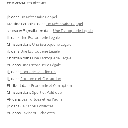
COMMENTAIRES RÉCENTS
jlc
dans
Un Nécessaire Rappel
Martine Latanicki
dans
Un Nécessaire Rappel
sjheracer@gmail.com
dans
Une Escroquerie Légale
jlc
dans
Une Escroquerie Légale
Christian
dans
Une Escroquerie Légale
jlc
dans
Une Escroquerie Légale
Christian
dans
Une Escroquerie Légale
AR
dans
Une Escroquerie Légale
jlc
dans
Connerie sans limites
jlc
dans
Economie et Corruption
Philibert
dans
Economie et Corruption
Christian
dans
Sport et Politique
AR
dans
Les Tortues et les Paons
jlc
dans
Caviar ou Echalotes
AR
dans
Caviar ou Echalotes