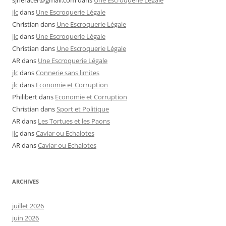
sjheracer@gmail.com
dans
Une Escroquerie Légale
jlc
dans
Une Escroquerie Légale
Christian
dans
Une Escroquerie Légale
jlc
dans
Une Escroquerie Légale
Christian
dans
Une Escroquerie Légale
AR
dans
Une Escroquerie Légale
jlc
dans
Connerie sans limites
jlc
dans
Economie et Corruption
Philibert
dans
Economie et Corruption
Christian
dans
Sport et Politique
AR
dans
Les Tortues et les Paons
jlc
dans
Caviar ou Echalotes
AR
dans
Caviar ou Echalotes
ARCHIVES
juillet 2026
juin 2026