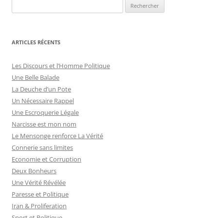
R
e
c
h
ARTICLES RÉCENTS
e
r
Les Discours et l’Homme Politique
c
Une Belle Balade
h
La Deuche d’un Pote
e
Un Nécessaire Rappel
r
Une Escroquerie Légale
Narcisse est mon nom
:
Le Mensonge renforce La Vérité
Connerie sans limites
Economie et Corruption
Deux Bonheurs
Une Vérité Révélée
Paresse et Politique
Iran & Proliferation
Sport et Politique