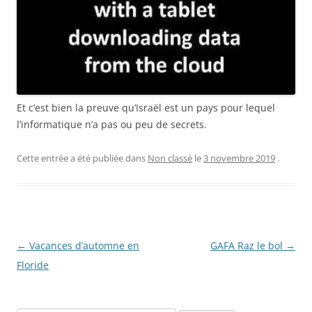
Et c’est bien la preuve qu’Israël est un pays pour lequel
l’informatique n’a pas ou peu de secrets.
Cette entrée a été publiée dans
Non classé
le
3 novembre 2019
.
Navigation
←
Vacances d’automne en
GAFA Raz le bol
→
des
Floride
articles