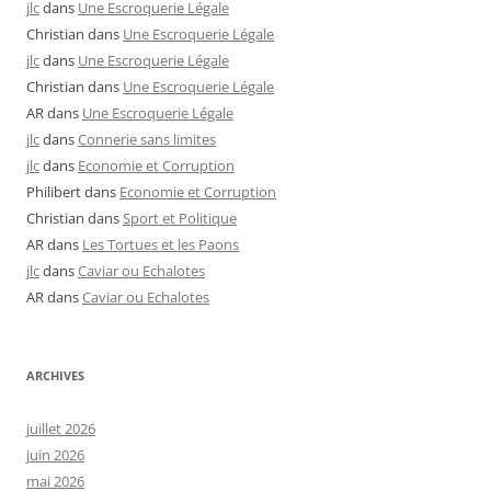
jlc
dans
Une Escroquerie Légale
Christian
dans
Une Escroquerie Légale
jlc
dans
Une Escroquerie Légale
Christian
dans
Une Escroquerie Légale
AR
dans
Une Escroquerie Légale
jlc
dans
Connerie sans limites
jlc
dans
Economie et Corruption
Philibert
dans
Economie et Corruption
Christian
dans
Sport et Politique
AR
dans
Les Tortues et les Paons
jlc
dans
Caviar ou Echalotes
AR
dans
Caviar ou Echalotes
ARCHIVES
juillet 2026
juin 2026
mai 2026