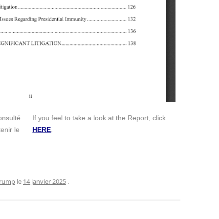
onsulté
If you feel to take a look at the Report, click
enir le
HERE
.
rump
le
14 janvier 2025
.