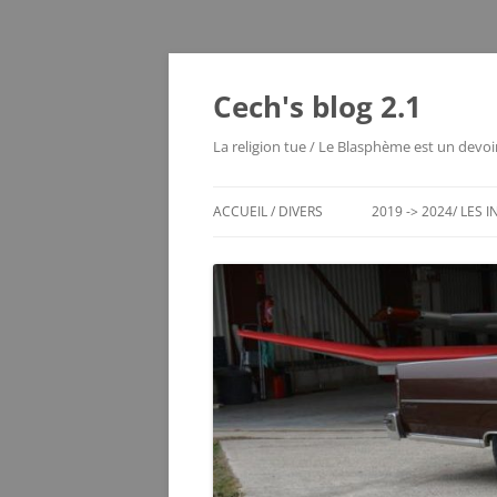
Cech's blog 2.1
La religion tue / Le Blasphème est un devoi
ACCUEIL / DIVERS
2019 -> 2024/ LES 
CHRONO DES ENTRÉES
LES MOUTIERS 1980
LES VOYAGES RÊVÉS
MAYOTTE 2004
ECHEC / JEUX DE RÉFLEXION
SERVER STATUS
LE VIEUX BLOG