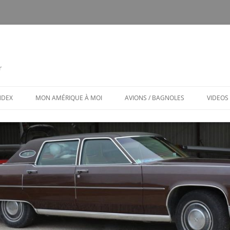
r
INDEX
MON AMÉRIQUE À MOI
AVIONS / BAGNOLES
VIDEOS
CALENDRIER
CE FUT MON CTLS
MON AMÉRIQUE À MOI / MENU
AVIONS ET BAGNOLES (MENU)
LES PUBS TOXIQUES
ARCHITECTURE BIZARRE ET TOU
VENANT