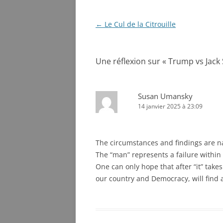
Navigation
←
Le Cul de la Citrouille
des
articles
Une réflexion sur «
Trump vs Jack 
Susan Umansky
14 janvier 2025 à 23:09
The circumstances and findings are n
The “man” represents a failure within 
One can only hope that after “it” takes
our country and Democracy, will find a