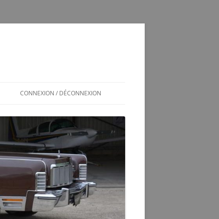
CONNEXION / DÉCONNEXION
INSCRIPTION / CONNEXION
350SL / LOG
T
350 SL LES SOUCIS D’UNE
ADOPTION MAL GÉRÉE
VÉRINS DE COFFRE 350SL
SCHÉMA ÉLECTRIQUE 2CV6 PAST
1981