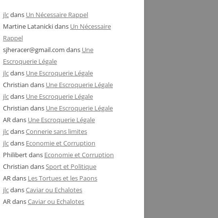
jlc
dans
Un Nécessaire Rappel
Martine Latanicki
dans
Un Nécessaire
Rappel
sjheracer@gmail.com
dans
Une
Escroquerie Légale
jlc
dans
Une Escroquerie Légale
Christian
dans
Une Escroquerie Légale
jlc
dans
Une Escroquerie Légale
Christian
dans
Une Escroquerie Légale
AR
dans
Une Escroquerie Légale
jlc
dans
Connerie sans limites
jlc
dans
Economie et Corruption
Philibert
dans
Economie et Corruption
Christian
dans
Sport et Politique
AR
dans
Les Tortues et les Paons
jlc
dans
Caviar ou Echalotes
AR
dans
Caviar ou Echalotes