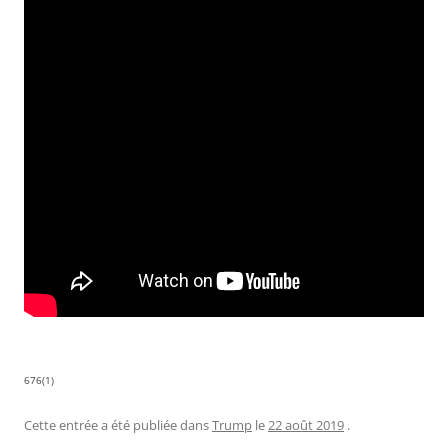
676(1)
Cette entrée a été publiée dans
Trump
le
22 août 2019
.