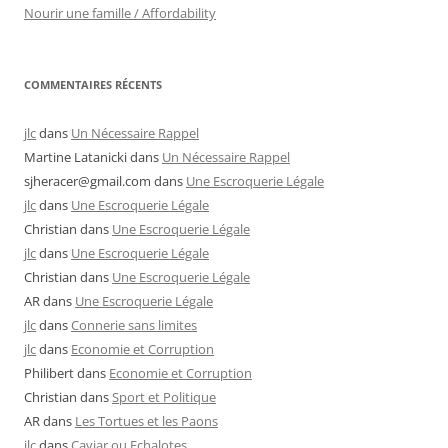
Nourir une famille / Affordability
COMMENTAIRES RÉCENTS
jlc
dans
Un Nécessaire Rappel
Martine Latanicki
dans
Un Nécessaire Rappel
sjheracer@gmail.com
dans
Une Escroquerie Légale
jlc
dans
Une Escroquerie Légale
Christian
dans
Une Escroquerie Légale
jlc
dans
Une Escroquerie Légale
Christian
dans
Une Escroquerie Légale
AR
dans
Une Escroquerie Légale
jlc
dans
Connerie sans limites
jlc
dans
Economie et Corruption
Philibert
dans
Economie et Corruption
Christian
dans
Sport et Politique
AR
dans
Les Tortues et les Paons
jlc
dans
Caviar ou Echalotes