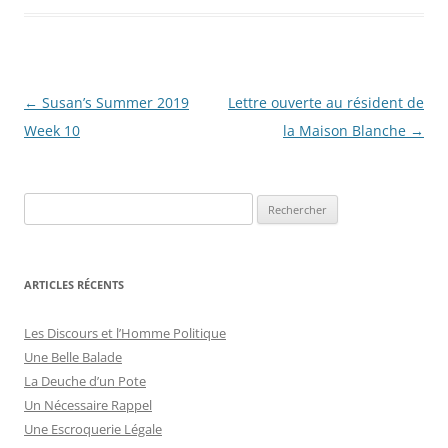
Navigation
←
Susan’s Summer 2019
Lettre ouverte au résident de
des
Week 10
la Maison Blanche
→
articles
R
e
c
h
ARTICLES RÉCENTS
e
r
Les Discours et l’Homme Politique
c
Une Belle Balade
h
La Deuche d’un Pote
e
Un Nécessaire Rappel
r
Une Escroquerie Légale