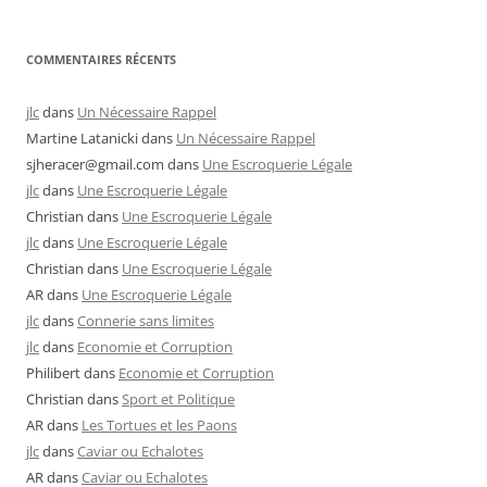
COMMENTAIRES RÉCENTS
jlc
dans
Un Nécessaire Rappel
Martine Latanicki
dans
Un Nécessaire Rappel
sjheracer@gmail.com
dans
Une Escroquerie Légale
jlc
dans
Une Escroquerie Légale
Christian
dans
Une Escroquerie Légale
jlc
dans
Une Escroquerie Légale
Christian
dans
Une Escroquerie Légale
AR
dans
Une Escroquerie Légale
jlc
dans
Connerie sans limites
jlc
dans
Economie et Corruption
Philibert
dans
Economie et Corruption
Christian
dans
Sport et Politique
AR
dans
Les Tortues et les Paons
jlc
dans
Caviar ou Echalotes
AR
dans
Caviar ou Echalotes