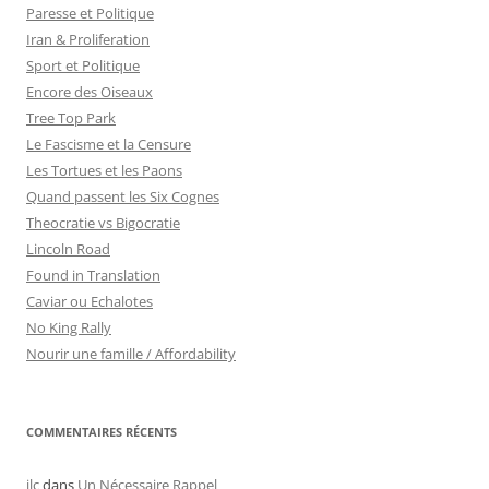
Paresse et Politique
Iran & Proliferation
Sport et Politique
Encore des Oiseaux
Tree Top Park
Le Fascisme et la Censure
Les Tortues et les Paons
Quand passent les Six Cognes
Theocratie vs Bigocratie
Lincoln Road
Found in Translation
Caviar ou Echalotes
No King Rally
Nourir une famille / Affordability
COMMENTAIRES RÉCENTS
jlc
dans
Un Nécessaire Rappel