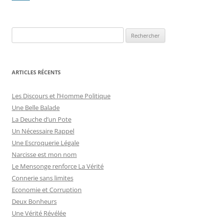
articles
R
e
c
h
ARTICLES RÉCENTS
e
r
Les Discours et l’Homme Politique
c
Une Belle Balade
h
La Deuche d’un Pote
e
Un Nécessaire Rappel
r
Une Escroquerie Légale
Narcisse est mon nom
:
Le Mensonge renforce La Vérité
Connerie sans limites
Economie et Corruption
Deux Bonheurs
Une Vérité Révélée