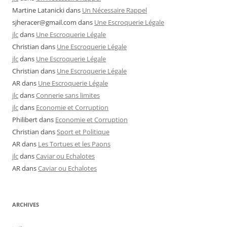
Martine Latanicki
dans
Un Nécessaire Rappel
sjheracer@gmail.com
dans
Une Escroquerie Légale
jlc
dans
Une Escroquerie Légale
Christian
dans
Une Escroquerie Légale
jlc
dans
Une Escroquerie Légale
Christian
dans
Une Escroquerie Légale
AR
dans
Une Escroquerie Légale
jlc
dans
Connerie sans limites
jlc
dans
Economie et Corruption
Philibert
dans
Economie et Corruption
Christian
dans
Sport et Politique
AR
dans
Les Tortues et les Paons
jlc
dans
Caviar ou Echalotes
AR
dans
Caviar ou Echalotes
ARCHIVES