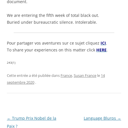
document.
We are entering the fifth week of total black out.
Buried under bureaucratic silence. Intolerable.
Pour partager vos aventures sur ce sujet cliquez
ICI
.
To share your experiences on this matter click
HERE
.
243(1)
Cette entrée a été publiée dans
France
,
Susan France
le
14
septembre 2020
.
Navigation
←
Trump Prix Nobel de la
Language Blurps
→
des
Paix ?