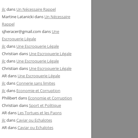
jlc
dans
Un Nécessaire Rappel
Martine Latanicki
dans
Un Nécessaire
Rappel
sjheracer@gmail.com
dans
Une
Escroquerie Légale
jlc
dans
Une Escroquerie Légale
Christian
dans
Une Escroquerie Légale
jlc
dans
Une Escroquerie Légale
Christian
dans
Une Escroquerie Légale
AR
dans
Une Escroquerie Légale
jlc
dans
Connerie sans limites
jlc
dans
Economie et Corruption
Philibert
dans
Economie et Corruption
Christian
dans
Sport et Politique
AR
dans
Les Tortues et les Paons
jlc
dans
Caviar ou Echalotes
AR
dans
Caviar ou Echalotes