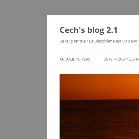
Cech's blog 2.1
La religion tue / Le Blasphème est un devoi
ACCUEIL / DIVERS
2019 -> 2024/ LES 
CHRONO DES ENTRÉES
LES MOUTIERS 1980
LES VOYAGES RÊVÉS
MAYOTTE 2004
ECHEC / JEUX DE RÉFLEXION
SERVER STATUS
LE VIEUX BLOG