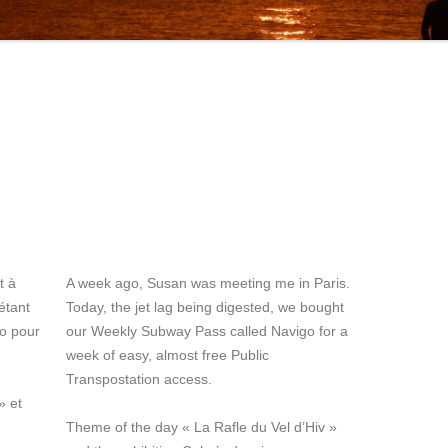
t à
A week ago, Susan was meeting me in Paris.
étant
Today, the jet lag being digested, we bought
go pour
our Weekly Subway Pass called Navigo for a
week of easy, almost free Public
Transpostation access.
» et
Theme of the day « La Rafle du Vel d’Hiv »