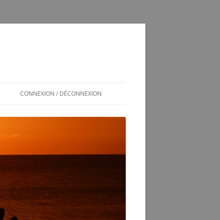
CONNEXION / DÉCONNEXION
INSCRIPTION / CONNEXION
350SL / LOG
T
350 SL LES SOUCIS D’UNE
ADOPTION MAL GÉRÉE
VÉRINS DE COFFRE 350SL
SCHÉMA ÉLECTRIQUE 2CV6 PAST
1981