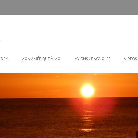
r
INDEX
MON AMÉRIQUE À MOI
AVIONS / BAGNOLES
VIDEOS
CALENDRIER
CE FUT MON CTLS
MON AMÉRIQUE À MOI / MENU
AVIONS ET BAGNOLES (MENU)
LES PUBS TOXIQUES
ARCHITECTURE BIZARRE ET TOU
VENANT